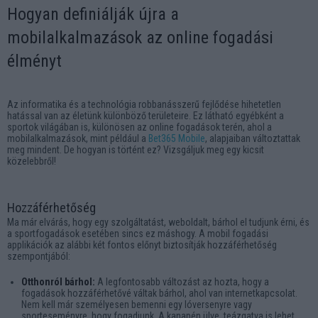
Hogyan definiálják újra a
mobilalkalmazások az online fogadási
élményt
Az informatika és a technológia robbanásszerű fejlődése hihetetlen
hatással van az életünk különböző területeire. Ez látható egyébként a
sportok világában is, különösen az online fogadások terén, ahol a
mobilalkalmazások, mint például a
Bet365 Mobile
, alapjaiban változtattak
meg mindent. De hogyan is történt ez? Vizsgáljuk meg egy kicsit
közelebbről!
Hozzáférhetőség
Ma már elvárás, hogy egy szolgáltatást, weboldalt, bárhol el tudjunk érni, és
a sportfogadások esetében sincs ez máshogy. A mobil fogadási
applikációk az alábbi két fontos előnyt biztosítják hozzáférhetőség
szempontjából:
Otthonról bárhol:
A legfontosabb változást az hozta, hogy a
fogadások hozzáférhetővé váltak bárhol, ahol van internetkapcsolat.
Nem kell már személyesen bemenni egy lóversenyre vagy
sporteseményre, hogy fogadjunk. A kanapén ülve, teázgatva is lehet