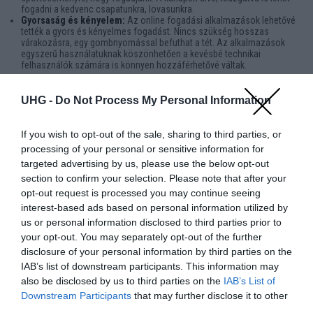
fogadni a kedvenc csapatunkra, lovasunkra.
Gyorsaság és kényelem:
Az online fogadási alkalmazások lehetővé
tették a gyors és kényelmes fogadást. Nincs szükség hosszas
várakozásra, egy gombnyomással befuthat a tét. Az alkalmazások
egyszerű használatuknak köszönhetően a kevésbé technikai
felhasználók számára is könnyen hozzáférhetővé váltak.
Továbbfejlesztett felhasználói élmény
UHG -
Do Not Process My Personal Information
Az alkalmazások segítségével számtalan olyan lehetőség is elérhetővé
vált, ami kényelmesebbé teszi a fogadást:
If you wish to opt-out of the sale, sharing to third parties, or
Testreszabás:
A mobilalkalmazások lehetővé teszik a felhasználók
processing of your personal or sensitive information for
számára, hogy személyre szabják a fogadási élményüket. Beállíthatják
targeted advertising by us, please use the below opt-out
a kedvenc csapataikat, sportágakat, és értesítéseket kaphatnak az
section to confirm your selection. Please note that after your
aktuális mérkőzésekről.
Interaktivitás:
Az alkalmazások általában chatfunkciókat, fórumokat
opt-out request is processed you may continue seeing
és közösségi interakciókat is kínálnak, ami lehetővé teszi, hogy a
interest-based ads based on personal information utilized by
felhasználók megvitassák stratégiáikat, tanácsokat adjanak egymásnak
us or personal information disclosed to third parties prior to
és élvezzék a közösséghez tartozás élményét.
your opt-out. You may separately opt-out of the further
disclosure of your personal information by third parties on the
Több mint egyszerű fogadások
IAB’s list of downstream participants. This information may
Bónuszok és promóciók:
A mobilfogadási alkalmazások általában
also be disclosed by us to third parties on the
IAB’s List of
különféle bónuszokat és promóciókat kínálnak, amelyek még vonzóbbá
teszik őket a felhasználók számára. Ezek közé tartoznak a
Downstream Participants
that may further disclose it to other
regisztrációs bónuszok, ingyenes fogadások, hűségprogramok és még
third parties.