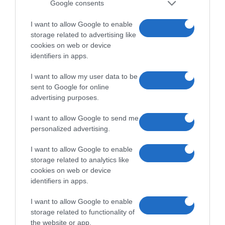
Google consents
mobilalkalmazások kulcsszerepet játszanak. A fejlesztők
még több
felhasználó megszerzéséért
új élmények és funkciók kifejlesztésén
dolgoznak, ezért a felhasználóknak csak profituk származik belőle,
I want to allow Google to enable
mivel mindegyik cég jobb élményt és szolgáltatási csomagot kínál
storage related to advertising like
versenytársaival szemben.
cookies on web or device
identifiers in apps.
Összefoglalva, a mobilalkalmazások mérföldkőnek számítanak az online
fogadásban. Lehetővé teszik a felhasználók számára, hogy a lehető
I want to allow my user data to be
legtöbbet hozzák ki a fogadási élményből, bárhol is legyenek. Bár az
alkalmazások nyújtotta előnyök nyilvánvalóak, fontos az etikus fogadás és
sent to Google for online
a felelősségteljes játék. Ne feledjük, hogy a fogadásnak szórakozásnak kell
advertising purposes.
lennie, nem pedig problémának.
I want to allow Google to send me
personalized advertising.
I want to allow Google to enable
storage related to analytics like
cookies on web or device
identifiers in apps.
I want to allow Google to enable
storage related to functionality of
the website or app.