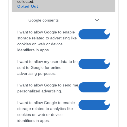
collected.
Gegestore.hu
0
Opted Out
Gorilla GSM
2
Griffone Gsm Vásárcsarnok
7
Google consents
GSM Aréna Mammut II.
0
I want to allow Google to enable
GSM Palota Westend
0
storage related to advertising like
GSM Szerviz Duna Plaza
0
cookies on web or device
identifiers in apps.
GsmCity.hu
0
GSMZóna Lehel Csarnok
16
I want to allow my user data to be
sent to Google for online
Guru gsm
0
advertising purposes.
Iker
0
iPerfect Lurdy
0
I want to allow Google to send me
personalized advertising.
iphoneszervizes.hu
0
J-Phone Etele Plaza
5
I want to allow Google to enable
Jomobil Deák tér
0
storage related to analytics like
cookies on web or device
Jupafon
0
identifiers in apps.
Kalcidigital.hu webáruház
0