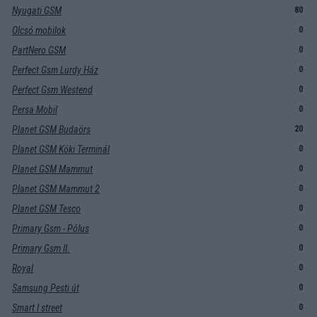
Nyugati GSM
80
Olcsó mobilok
0
PartNero GSM
0
Perfect Gsm Lurdy Ház
0
Perfect Gsm Westend
0
Persa Mobil
0
Planet GSM Budaörs
20
Planet GSM Köki Terminál
0
Planet GSM Mammut
0
Planet GSM Mammut 2
0
Planet GSM Tesco
0
Primary Gsm - Pólus
0
Primary Gsm II.
0
Royal
0
Samsung Pesti út
0
Smart I street
0