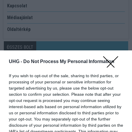
Kapcsolat
Médiaajánlat
Oldaltérkép
ÖSSZES BOLT
Bolt neve
db
UHG -
Do Not Process My Personal Information
777 GSM
0
If you wish to opt-out of the sale, sharing to third parties, or
Ádám Gsm
0
processing of your personal or sensitive information for
Amigo Gsm
1
targeted advertising by us, please use the below opt-out
section to confirm your selection. Please note that after your
Az-igen.hu
0
opt-out request is processed you may continue seeing
BABELI GSM
0
interest-based ads based on personal information utilized by
BABELI GSM II.
0
us or personal information disclosed to third parties prior to
your opt-out. You may separately opt-out of the further
BlueTel Bécsi út
0
disclosure of your personal information by third parties on the
BlueTel Gyál
0
IAB’s list of downstream participants. This information may