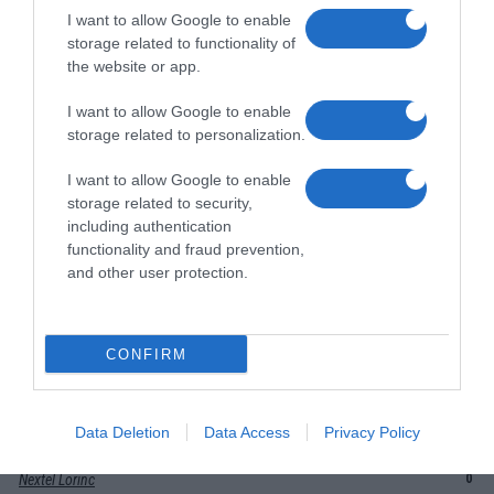
Kikiphone
14
I want to allow Google to enable
storage related to functionality of
Kingtel.hu
0
the website or app.
Konzum-Tel
16
Kozmotelgsm Dunaharaszti
30
I want to allow Google to enable
storage related to personalization.
Kozmotelgsm Pesterzsébet
0
Kozmotelgsm Pesterzsébet Sissy
0
I want to allow Google to enable
Mini GSM Campona
0
storage related to security,
including authentication
Mobdot Service
0
functionality and fraud prevention,
Mobil Adás-Vétel Árpád
130
and other user protection.
Mobil Világ Paks Tesco
0
Mobilkirály 60
0
CONFIRM
Mobiloutlet.net
0
Mouna
20
Nelly GSM
30
Data Deletion
Data Access
Privacy Policy
Nextel Gsm Soroksár
0
Nextel Lorinc
0