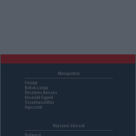
Menüpontok
Főoldal
Boltok Listája
Részletes Keresés
Készülék Figyelő
Összehasonlítás
Kapcsolat
Népszerű Városok
Budapest