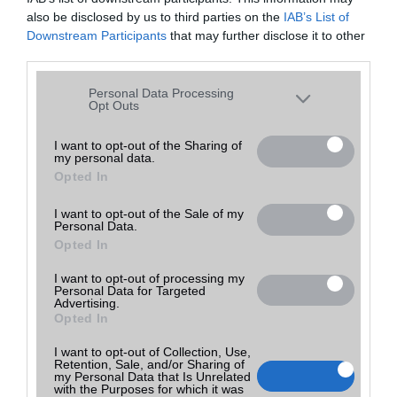
Bluetel Vecsés Tesco
0
also be disclosed by us to third parties on the
IAB’s List of
Downstream Participants
that may further disclose it to other
Connectel3
0
third parties.
Connecttel Gsm
0
Please note that this website/app uses one or more Google
Connecttel Köki
4
Personal Data Processing
services and may gather and store information including but
Opt Outs
Connecttel Shopmark
0
not limited to your visit or usage behaviour. You may click to
Csatitel GSM
24
grant or deny consent to Google and its third-party tags to
I want to opt-out of the Sharing of
my personal data.
use your data for below specified purposes in below Google
Damjanich GSM
13
Opted In
consent section.
Eco Mobil Aréna Szervíz
56
Elite Phone Astoria
0
I want to opt-out of the Sale of my
Personal Data.
Euro Gsm
55
Opted In
Euro Home Shop GSM
0
I want to opt-out of processing my
Extreme Gsm
0
Personal Data for Targeted
Advertising.
Fix 2 Go Phone
0
Opted In
Fusion Mobil Westend
0
I want to opt-out of Collection, Use,
Gábor GSM
1
Retention, Sale, and/or Sharing of
my Personal Data that Is Unrelated
Galéria GSM - Adásvétel - Szerviz
0
with the Purposes for which it was