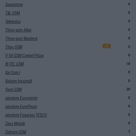
Superstore
0
T&L GSM
0
Telegrács
0
Tfone gsm Allee
0
Tfone gsm Westend
0
Titan GSM
0
V-Tel GSM Csepel Pláza
0
W-TEL GSM
18
Xxl Gsm I
0
Xxlgsm használt
0
Yesti GSM
20
zenstore Eurocenter
0
zenstore EuroPeum
0
zenstore Fogarasi TESCO
0
Zeus Mobile
0
Zphone GSM
7