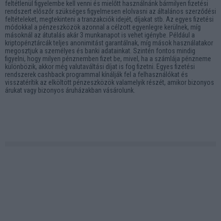
feltétlenül figyelembe kell venni és mielőtt használnánk bármilyen fizetési
rendszert előszőr szükséges figyelmesen elolvasni az általános szerződési
feltételeket, megtekinteni a tranzakciók idejét, díjakat stb. Az egyes fizetési
módokkal a pénzeszközök azonnal a célzott egyenlegre kerülnek, míg
másoknál az átutalás akár 3 munkanapot is vehet igénybe. Például a
kriptopénztárcák teljes anonimitást garantálnak, míg mások használatakor
megosztjuk a személyes és banki adatainkat. Szintén fontos mindig
figyelni, hogy milyen pénznemben fizet be, mivel, ha a számlája pénzneme
különbözik, akkor még valutaváltási díjat is fog fizetni. Egyes fizetési
rendszerek cashback programmal kínálják fel a felhasználókat és
visszatérítik az elköltött pénzeszközök valamelyik részét, amikor bizonyos
árukat vagy bizonyos áruházakban vásárolunk.