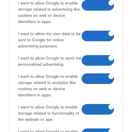
- tranzakciós díj;
I want to allow Google to enable
storage related to advertising like
- tranzakció időtartama;
cookies on web or device
- valutaváltási díj;
identifiers in apps.
- szolgáltatási díj.
I want to allow my user data to be
sent to Google for online
Ezért, mielőtt bármilyen opciót választ a fizetéshez, előtte feltétlenül
advertising purposes.
olvassa el az általános szerződési feltételeket.
I want to allow Google to send me
personalized advertising.
Melyik fizetési rendszert kell használni és melyik
biztonságos?
I want to allow Google to enable
storage related to analytics like
cookies on web or device
Nos, hogy melyik fizetési opciót fog választani az teljes mértékben az
identifiers in apps.
igényeitől és tetszésétől függ. Itt figyelembe kell venni a fennemlített
jellegzetességeket, díjakat stb. Egyes fizetési opcióknál például a
I want to allow Google to enable
tranzakció azonnal lebonyolításra kerül, viszont a tranzakciós díj
magasabb lehet, míg más rendszer alacsonyabb díjjal jár, de a tranzakció
storage related to functionality of
több időt vehet igénybe. Nem az összes fizetési rendszer elérhető
the website or app.
egyformán, ezért érdemes több különböző rendszert kipróbálni. Például a
PayPal számla nyitása teljesen ingyenes. Vannak e-pénztárcák, ahol a
számla aktiválásért be kell fizetni egy bizonyos összeget, de azt
I want to allow Google to enable