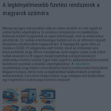
A legkényelmesebb fizetési rendszerek a
magyarok számára
Manapság egyre népszerűbbé válik az online vásárlás és vele együtt az
online fizetés végrehajtása. A szokásos készpénzes és bankkártyás
fizetések mellett megjelentek az olyan lehetőségek, mint az elektronikus
pénztárcák. Ez sokban a technológiai fejlődéssel és az otthonról végzett
kényelmes vásárlásokkal magyarázható. A legnagyobb ugrás ebbe az
irányba a COVID-19 világjárvány alatt történt, mivel az embereket arra
kényszerítették, hogy otthon maradjanak, ezért nagyon sokan csak online
tudtak vásárolni és itt nagyon megkönnyítettek a dolgot különböző
elektronikus fizetési módok. Egyre több cégnél és webáruháznál bevezették
különböző opciókat a vásárlás végrehajtásához. A
cikkünkben
megtekintjük, hogy milyen e-kereskedelmi fizetési módszereket használnak
Magyarországon, illetve mely szolgáltatókkal találkozhatunk a legtöbb
webáruházban. Ezen kívül megbeszéljük, hogy miképpen kell kiválasztani
egy megfelelő és biztonságos fizetési rendszert.