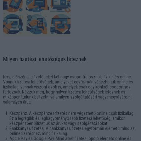
Milyen fizetési lehetőségek léteznek
Nos, előszőr is a fizetéseket két nagy csoportra osztjuk: fizikai és online.
Vannak fizetési lehetőségek, amelyeket egyformán végezhetjük online és
fizikailag, vannak viszont azok is, amelyek csak egy konkrét csoporthoz
tartoznak. Nézzük meg, hogy milyen fizetési lehetőségek léteznek és
miképpen tudunk befizetni valamilyen szolgáltatásért vagy megvásárolni
valamilyen árut:
Készpénz. A készpénzes fizetés nem végezhető online csak fizikailag.
Ez a legrégibb és leghagyományosabb fizetési lehetőség, amikor
készpénzben kifizetjük az árukat vagy szolgáltatásokat.
Bankkártyás fizetés. A bankkártyás fizetés egyformán elérhető mind az
online fizetéshez, mind fizikailag.
Apple Pay és Google Pay. Mind a két fizetési opció elérhető online és