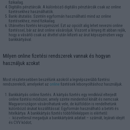
fizikailag.
Digitális pénztárcák. A különböző digitális pénztárcák csak az online
fizetésekhez használhatók.
Banki átutalás. Szintén egyformán használható mind az online
fizetésekhez, mind fizikailag.
Utánvétes fizetés készpénzzel. Ezt az opciót alig lehet nevezni online
fizetéssel, bár az árut online vásároljuk. Viszont a lényeg itt abban rejlik,
hogy a vásárló csak az átvétel után kifizeti az árut képszpénzben vagy
bankkártyával.
Milyen online fizetési rendszerek vannak és hogyan
használjuk azokat
Most részletesebben beszélünk azokról a legnépszerűbb fizetési
rendszerekről, amelyeket az
online
fizetések lebonyolításhoz használjuk.
Bankkártyás online fizetés. A kártyás fizetés egy rendkívül elterjedt
online fizetési módszer, amely szinte mindenhol kínált és nemcsak
Magyarországon vásárolhatunk vele, de külföldön is rendelhetünk
különböző árukat kiszállítással. Egyformán használható a betéti és
hitelkártya. A bankkártyás fizetés többféleképpen is elérhető:
- közvetlenül megadjuk a bankkártyánk adatait – számát, lejárati idejét
és CVV kódot;