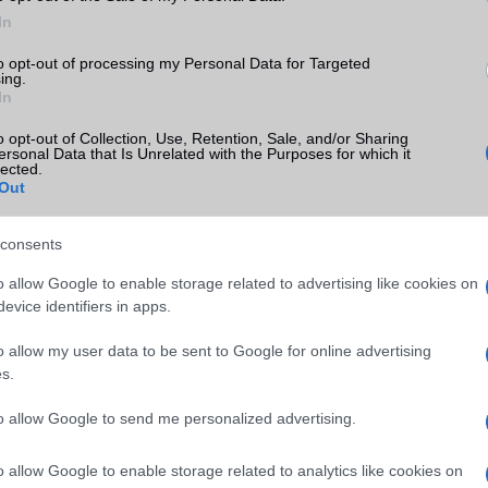
In
to opt-out of processing my Personal Data for Targeted
ing.
In
o opt-out of Collection, Use, Retention, Sale, and/or Sharing
ersonal Data that Is Unrelated with the Purposes for which it
lected.
Out
consents
o allow Google to enable storage related to advertising like cookies on
evice identifiers in apps.
o allow my user data to be sent to Google for online advertising
s.
to allow Google to send me personalized advertising.
o allow Google to enable storage related to analytics like cookies on