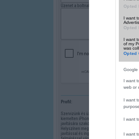
Üzenet a boltnak
Opted 
I want 
Advertis
Opted 
I want t
of my P
was col
Opted 
Google 
I want t
web or d
I want t
Profil:
purpose
Szervizünk és üzletünk
kiemelten iPhone készülékek
I want 
javítására szakosodott.
Helyszínen megvárható
javítással és ingyenes állapot
I want t
felméréssel várjuk kedves