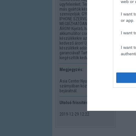
web or d
ügyfeleinket. Természetesen
más gyártók készülékeit is
I want t
szervizeljük. GYORS SZERVIZ:
IPHONE SZERVIZ GYORSAN,
or app.
MEGBÍZHATÓAN ÉS KEDVEZŐ
ÁRON! Kijelző, hátlap,
I want t
akkumulátor csere iPhone
készülékekre azonnal,
kedvező áron! Új és használt
I want t
készülékek adás-vétele
garanciával! Tartozékok és
authenti
kiegészítők kedvező áron!
Megjegyzés:
Asia Center Nyugati
szárnyában közvetlenül a
bejáratnál.
Utolsó frissítés:
2019-12-29 12:22