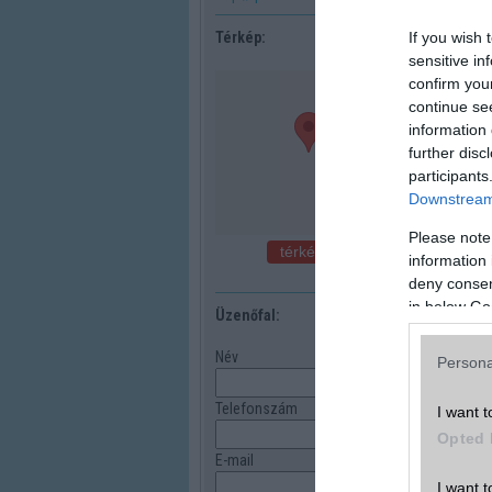
If you wish 
Térkép:
sensitive in
confirm you
continue se
information 
further disc
participants
Downstream 
Please note
térkép nagyban
information 
deny consent
in below Go
Üzenőfal:
Név
Persona
Telefonszám
I want t
Opted 
E-mail
I want t