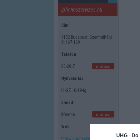
iphoneszervizes.hu
Cím:
1152 Budapest, Szentmihályi
út 167-169
Telefon:
mutasd
06-20-7
Nyitvatartás:
H.-SZ 10-19-ig
E-mail:
mutasd
lifemob
Web:
UHG -
Do 
http://iphoneszervizes.hu