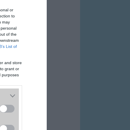
sonal or
ection to
ou may
 personal
out of the
 downstream
B’s List of
er and store
to grant or
ed purposes