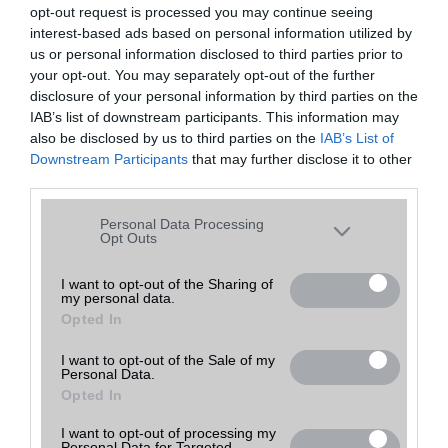
opt-out request is processed you may continue seeing
interest-based ads based on personal information utilized by
us or personal information disclosed to third parties prior to
your opt-out. You may separately opt-out of the further
disclosure of your personal information by third parties on the
IAB’s list of downstream participants. This information may
also be disclosed by us to third parties on the
IAB’s List of
Downstream Participants
that may further disclose it to other
third parties.
Please note that this website/app uses one or more Google
Personal Data Processing
services and may gather and store information including but
Opt Outs
not limited to your visit or usage behaviour. You may click to
grant or deny consent to Google and its third-party tags to
I want to opt-out of the Sharing of
my personal data.
Profil:
use your data for below specified purposes in below Google
Opted In
consent section.
Készülék GYORSSZERVÍZ helyben vagy rövid határidővel, garanciával!!
Új és használt készülékek forgalmazása garanciával, akár megunt
I want to opt-out of the Sale of my
vagy használt készülékének megegyezés szerinti beszámításával. Ha
Personal Data.
a választott készülék nincs raktáron 15 perc alatt beszerezzük Önnek.
Opted In
Készülék tokok és más kiegészítők óriási választéka. Vezetékes és
bluetooth headsetek, adatkábelek forgalmazása, készülék kijelzővédő
fóliák (kérésre felrakással). Ha kérdése van forduljanak hozzánk
I want to opt-out of processing my
Personal Data for Targeted