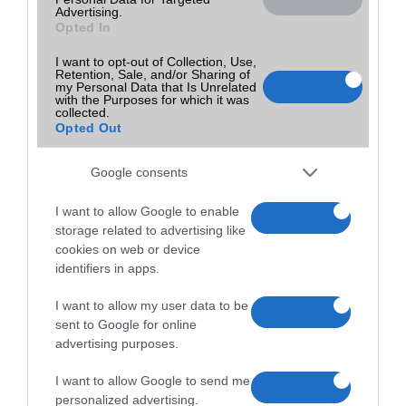
bizalommal telefonon is
Advertising.
Opted In
Megjegyzés:
I want to opt-out of Collection, Use,
Aluljárószint Krúdy Tér 19 (A KFC-vel szemben.)
Retention, Sale, and/or Sharing of
my Personal Data that Is Unrelated
with the Purposes for which it was
Utolsó frissítés:
collected.
Opted Out
2022-07-28 14:03
Google consents
I want to allow Google to enable
storage related to advertising like
cookies on web or device
identifiers in apps.
I want to allow my user data to be
sent to Google for online
advertising purposes.
I want to allow Google to send me
personalized advertising.