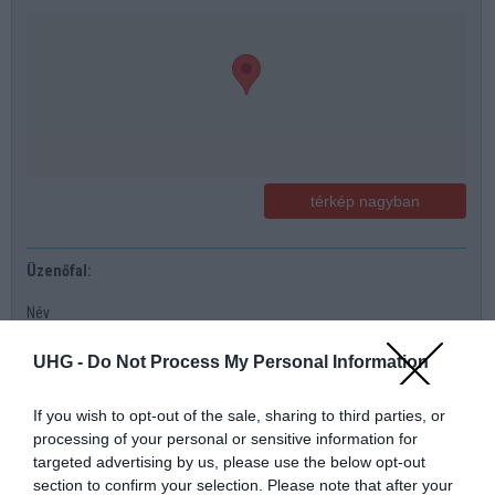
térkép nagyban
Üzenőfal:
Név
UHG -
Do Not Process My Personal Information
Telefonszám
If you wish to opt-out of the sale, sharing to third parties, or
E-mail
processing of your personal or sensitive information for
targeted advertising by us, please use the below opt-out
Üzenet a boltnak
section to confirm your selection. Please note that after your