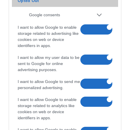
Opted Out
2019.12.10
| Phone Arena
Google consents
Az Apple következő okostelefonja az iPhone 9 lesz. Nem, nem vicc
és nem tévedés.
I want to allow Google to enable
storage related to advertising like
cookies on web or device
identifiers in apps.
Megerősítve az iPhone X és az iPhone 8
2017.09.11
I want to allow my user data to be
| 9to5Mac
sent to Google for online
advertising purposes.
Az iOS 11 firmware legújabb változata megerősítette a holnap érkező
telefonok neveit.
I want to allow Google to send me
personalized advertising.
I want to allow Google to enable
storage related to analytics like
cookies on web or device
identifiers in apps.
I want to allow Google to enable