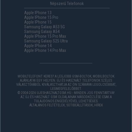
Népszerű Telefonok
Apple IPhone 13
Apple IPhone 15 Pro
Apple IPhone 15
Samsung Galaxy A53 5G
Samsung Galaxy A54
Apple IPhone 15 Pro Max
Samsung Galaxy S25 Ultra
Apple IPhone 14
Apple IPhone 14 Pro Max
MOBILTELEFONT KERES? A LEGJOBB GSM-BOLTOK, MOBILBOLTOK
AJÁNLATAI EGY HELYEN. ÚJ ÉS HASZNÁLT TELEFONOK SZÉLES
VÁLASZTÉKÁBÓL KIVÁLASZTHATJA AZ ÖN SZÁMÁRA LEGOLCSÓBBAT,
LEGMEGFELELŐBBET.
© 2004-2026 UJESHASZNALTGSM.HU - MINDEN JOG FENNTARTVA!
AZ ÚJ ÉS HASZNÁLT GSM OLDALAINAK MÁSODKÖZLÉSE CSAK A
TULAJDONOS ENGEDÉLYÉVEL LEHETSÉGES.
ÁLTALÁNOS FELTÉTELEK
,
SÜTIBEÁLLÍTÁSOK
,
HÍREK