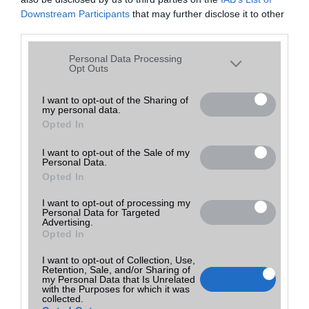
Ft
Mobil Adás-Vétel
részlete
haszná
Tovább a
Árpád
k
lt
bolthoz
Downstream Participants
that may further disclose it to other
(ne. 65
third parties.
000)
Please note that this website/app uses one or more Google
Personal Data Processing
services and may gather and store information including but
Opt Outs
A tíz legjobb okostelefon 5 col alatt
not limited to your visit or usage behaviour. You may click to
2015.02.10
grant or deny consent to Google and its third-party tags to
I want to opt-out of the Sharing of
| Phone Arena
my personal data.
use your data for below specified purposes in below Google
Opted In
consent section.
Sokan nem rajonganak az évek óta egyre inkább növekvõ kijelzõkért
és szeretnének 5 col alatt maradni, hogy még egyszerûen kezelhetõ
I want to opt-out of the Sale of my
legyen egy kézzel a mobil és akár a zsebbe is gond nélkül beférjen.
Personal Data.
Opted In
Mi is az a Samsung Bixby?
I want to opt-out of processing my
2017.03.28
Personal Data for Targeted
| Xiaomi Today
Advertising.
Opted In
Többekben felmerülhet a jogos kérdés, hogy vajon mi az a Bixby, mit
mutat be a Samsung holnap?
I want to opt-out of Collection, Use,
Retention, Sale, and/or Sharing of
my Personal Data that Is Unrelated
with the Purposes for which it was
collected.
Jön, jön, jön… az iPhone 9!