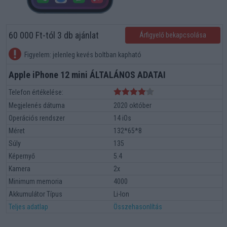
60 000 Ft-tól 3 db ajánlat
Árfigyelő bekapcsolása
Figyelem: jelenleg kevés boltban kapható
Apple iPhone 12 mini ÁLTALÁNOS ADATAI
Telefon értékelése:
Megjelenés dátuma
2020 október
Operációs rendszer
14 iOs
Méret
132*65*8
Súly
135
Képernyő
5.4
Kamera
2x
Minimum memoria
4000
Akkumulátor Típus
Li-Ion
Teljes adatlap
Összehasonlítás