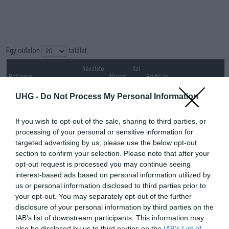
Egy oldalon
találat
Részlete
Szí
Bolt neve
Állapot
Bruttó ár
k
n
UHG -
Do Not Process My Personal Information
További ajánlatok
If you wish to opt-out of the sale, sharing to third parties, or
60 000
processing of your personal or sensitive information for
Ft
Mobil Adás-Vétel
targeted advertising by us, please use the below opt-out
részlete
haszná
Tovább a
Árpád
k
lt
bolthoz
(ne. 60
section to confirm your selection. Please note that after your
000)
opt-out request is processed you may continue seeing
65 000
interest-based ads based on personal information utilized by
Ft
Mobil Adás-Vétel
us or personal information disclosed to third parties prior to
részlete
haszná
Tovább a
Árpád
k
lt
bolthoz
(ne. 65
your opt-out. You may separately opt-out of the further
000)
disclosure of your personal information by third parties on the
IAB’s list of downstream participants. This information may
65 000
also be disclosed by us to third parties on the
IAB’s List of