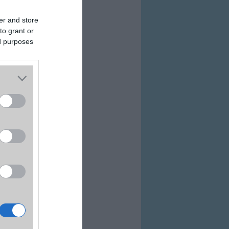
er and store
to grant or
ed purposes
ovább a bolthoz