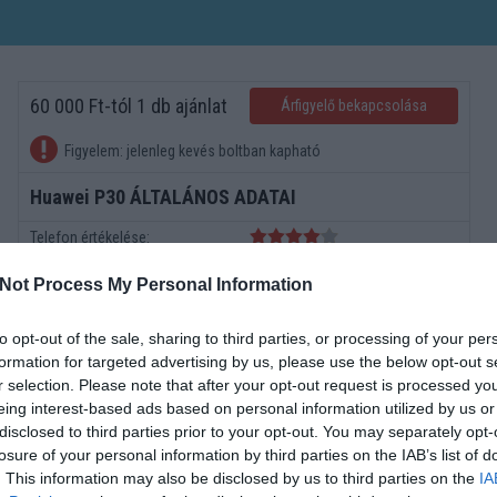
60 000 Ft-tól 1 db ajánlat
Árfigyelő bekapcsolása
Figyelem: jelenleg kevés boltban kapható
Huawei P30 ÁLTALÁNOS ADATAI
Telefon értékelése:
Megjelenés dátuma
2019 március
Not Process My Personal Information
Operációs rendszer
v9,x Pie (Android)
Méret
150*72*8
to opt-out of the sale, sharing to third parties, or processing of your per
Súly
165
formation for targeted advertising by us, please use the below opt-out s
r selection. Please note that after your opt-out request is processed y
Képernyő
6.1
eing interest-based ads based on personal information utilized by us or
Kamera
3x
disclosed to third parties prior to your opt-out. You may separately opt-
Minimum memoria
6000
losure of your personal information by third parties on the IAB’s list of
Akkumulátor Típus
Li-Polimer
. This information may also be disclosed by us to third parties on the
IA