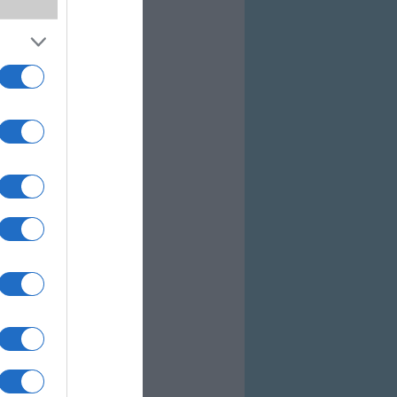
 privacy kijelző
esen új szintre
több androidos