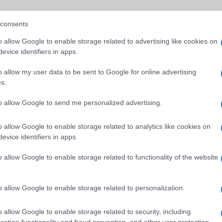
(ne. 60 000)
consents
o allow Google to enable storage related to advertising like cookies on
n? Van megoldás!
Lemásolják a Samsungot? Már jön a
más Android csúcsmodellekbe is
evice identifiers in apps.
2026.02.23
| 9to5Google
o allow my user data to be sent to Google for online advertising
appokhoz Huawei és
A Galaxy S26 Ultra új Privacy Display kijelzője telj
s.
emelheti a mobilos adatvédelmet – és már idén 
csúcstelefonban is feltűnhet.
to allow Google to send me personalized advertising.
t a Huawei P30
Figyelem P30 Pro tulajok!
o allow Google to enable storage related to analytics like cookies on
2019.11.12
evice identifiers in apps.
| GSM Arena
o allow Google to enable storage related to functionality of the website
 tok kell hozzá.
Már nagyon közel van az Android 10 frissítés.
o allow Google to enable storage related to personalization.
o allow Google to enable storage related to security, including