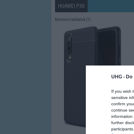
HUAWEI P30
Keresési találatok (1)
UHG -
Do 
If you wish 
sensitive in
confirm you
continue se
information 
further disc
participants