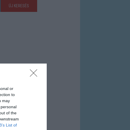
ÚJ KERESÉS
sonal or
ection to
ou may
 personal
out of the
 downstream
B’s List of