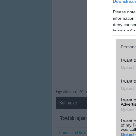
Downstream 
Please note
information 
deny consent
in below Go
Persona
I want t
Opted 
I want t
Opted 
Egy oldalon
találat
I want 
Bolt neve
Részletek
Advertis
Opted 
További ajánlatok
I want t
of my P
was col
Connecttel Köki
Opted 
részletek