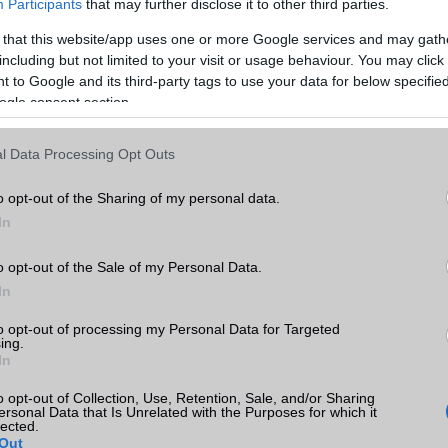
Participants
that may further disclose it to other third parties.
Teljes adatlap
Összehasonlítás
 that this website/app uses one or more Google services and may gath
including but not limited to your visit or usage behaviour. You may click 
 to Google and its third-party tags to use your data for below specifi
ogle consent section.
l Data Processing Opt Outs
o opt-out of the Sharing of my personal data.
In
o opt-out of the Sale of my Personal Data.
In
to opt-out of processing my Personal Data for Targeted
Állapot
Szín
Bruttó ár
ing.
In
o opt-out of Collection, Use, Retention, Sale, and/or Sharing
ersonal Data that Is Unrelated with the Purposes for which it
lected.
60 000 Ft
Out
használt
kék
T