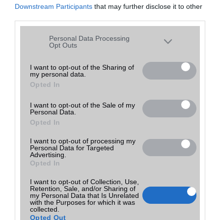
30 000 Ft
Nelly GSM
Downstream Participants
that may further disclose it to other
részletek
használt
arany
Tovább a bolthoz
Budapest
(ne. 30 000)
third parties.
Please note that this website/app uses one or more Google
Personal Data Processing
services and may gather and store information including but
Opt Outs
A tíz legjobb okostelefon 5 col alatt
not limited to your visit or usage behaviour. You may click to
2015.02.10
grant or deny consent to Google and its third-party tags to
| Phone Arena
I want to opt-out of the Sharing of
my personal data.
use your data for below specified purposes in below Google
Opted In
consent section.
Sokan nem rajonganak az évek óta egyre inkább növekvõ kijelzõkért
és szeretnének 5 col alatt maradni, hogy még egyszerûen kezelhetõ
legyen egy kézzel a mobil és akár a zsebbe is gond nélkül beférjen.
I want to opt-out of the Sale of my
Personal Data.
Opted In
A fiatalok buta flipes mobilokra cserélik
okostelefonjaikat
I want to opt-out of processing my
Personal Data for Targeted
2023.05.05
Advertising.
| Phone Arena
Opted In
A legújabb trend az okostelefonok terén az összecsukható telefonok.
Ezek két képernyővel rendelkeznek, és lehetővé teszik, hogy egyszerre
I want to opt-out of Collection, Use,
több alkalmazást futtassunk, így jobb multitaskerek lehetünk.
Retention, Sale, and/or Sharing of
my Personal Data that Is Unrelated
with the Purposes for which it was
collected.
A Nokia 500 is 1GHz-en ketyeg
Opted Out