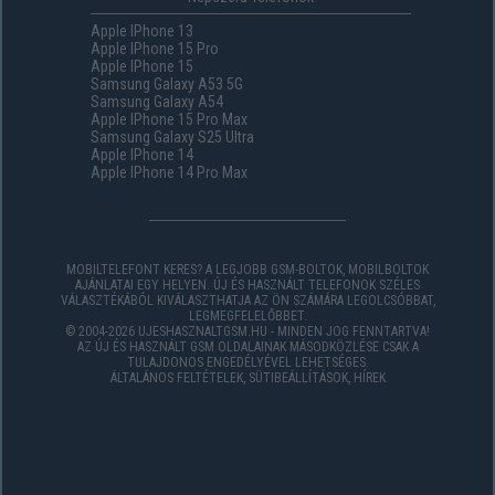
Apple IPhone 13
Apple IPhone 15 Pro
Apple IPhone 15
Samsung Galaxy A53 5G
Samsung Galaxy A54
Apple IPhone 15 Pro Max
Samsung Galaxy S25 Ultra
Apple IPhone 14
Apple IPhone 14 Pro Max
MOBILTELEFONT KERES? A LEGJOBB GSM-BOLTOK, MOBILBOLTOK
AJÁNLATAI EGY HELYEN. ÚJ ÉS HASZNÁLT TELEFONOK SZÉLES
VÁLASZTÉKÁBÓL KIVÁLASZTHATJA AZ ÖN SZÁMÁRA LEGOLCSÓBBAT,
LEGMEGFELELŐBBET.
© 2004-2026 UJESHASZNALTGSM.HU - MINDEN JOG FENNTARTVA!
AZ ÚJ ÉS HASZNÁLT GSM OLDALAINAK MÁSODKÖZLÉSE CSAK A
TULAJDONOS ENGEDÉLYÉVEL LEHETSÉGES.
ÁLTALÁNOS FELTÉTELEK
,
SÜTIBEÁLLÍTÁSOK
,
HÍREK