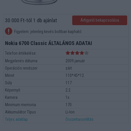
30 000 Ft-tól 1 db ajánlat
Árfigyelő bekapcsolása
Figyelem: jelenleg kevés boltban kapható
Nokia 6700 Classic ÁLTALÁNOS ADATAI
Telefon értékelése:
Megjelenés dátuma
2009 január
Operációs rendszer
zárt
Méret
110*45*12
Súly
117
Képernyő
2.2
Kamera
1x
Minimum memoria
170
Akkumulátor Típus
Li-Ion
Teljes adatlap
Összehasonlítás