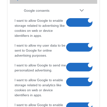
2011.08.02
Google consents
A nokia ismét fellebbentette a fátylát egy készüléke felõl, nem is
akármilyen készülékrõl. A Nokia 500 névre hallgató Symbian alapokon
I want to allow Google to enable
nyugvó vasról van szó, amely processzor órajele a piac fejlõdésének
storage related to advertising like
irányához igazodva 1 GHz-es órajelen ketyeg majd.
cookies on web or device
Elfogyott minden Windows 10 mobil
identifiers in apps.
2018.04.23
| Phone Arena
I want to allow my user data to be
sent to Google for online
A Microsoft végre minden Windows 10 Mobile rendszerű
advertising purposes.
okostelefonját eladta, ezennel akár hivatalosan is halottá
nyilvánítható az OS.
I want to allow Google to send me
personalized advertising.
I want to allow Google to enable
storage related to analytics like
cookies on web or device
identifiers in apps.
I want to allow Google to enable