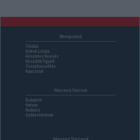
Menüpontok
Főoldal
Boltok Listája
Részletes Keresés
Készülék Figyelő
Összehasonlítás
Kapcsolat
Népszerű Városok
Budapest
Hatvan
Budaörs
Székesfehérvár
Népszerű Telefonok