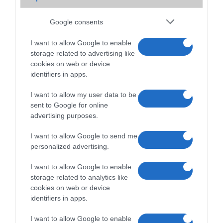
2011.08.02
Google consents
A nokia ismét fellebbentette a fátylát egy készüléke felõl, nem is
akármilyen készülékrõl. A Nokia 500 névre hallgató Symbian alapokon
I want to allow Google to enable
nyugvó vasról van szó, amely processzor órajele a piac fejlõdésének
storage related to advertising like
irányához igazodva 1 GHz-es órajelen ketyeg majd.
cookies on web or device
Elfogyott minden Windows 10 mobil
identifiers in apps.
2018.04.23
| Phone Arena
I want to allow my user data to be
sent to Google for online
A Microsoft végre minden Windows 10 Mobile rendszerű
advertising purposes.
okostelefonját eladta, ezennel akár hivatalosan is halottá
nyilvánítható az OS.
I want to allow Google to send me
personalized advertising.
I want to allow Google to enable
storage related to analytics like
cookies on web or device
identifiers in apps.
I want to allow Google to enable