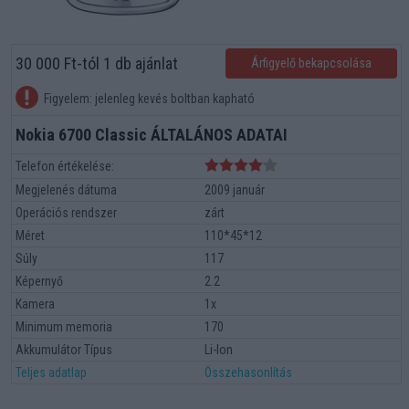
30 000 Ft-tól 1 db ajánlat
Árfigyelő bekapcsolása
Figyelem: jelenleg kevés boltban kapható
Nokia 6700 Classic ÁLTALÁNOS ADATAI
Telefon értékelése:
Megjelenés dátuma
2009 január
Operációs rendszer
zárt
Méret
110*45*12
Súly
117
Képernyő
2.2
Kamera
1x
Minimum memoria
170
Akkumulátor Típus
Li-Ion
Teljes adatlap
Összehasonlítás