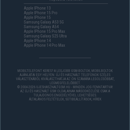
Apple IPhone 13
Apple IPhone 15 Pro
Apple IPhone 15
Samsung Galaxy A53 5G
Samsung Galaxy A54
Apple IPhone 15 Pro Max
Samsung Galaxy S25 Ultra
Apple IPhone 14
Apple IPhone 14 Pro Max
MOBILTELEFONT KERES? A LEGJOBB GSM-BOLTOK, MOBILBOLTOK
AJÁNLATAI EGY HELYEN. ÚJ ÉS HASZNÁLT TELEFONOK SZÉLES
VÁLASZTÉKÁBÓL KIVÁLASZTHATJA AZ ÖN SZÁMÁRA LEGOLCSÓBBAT,
LEGMEGFELELŐBBET.
© 2004-2026 UJESHASZNALTGSM.HU - MINDEN JOG FENNTARTVA!
AZ ÚJ ÉS HASZNÁLT GSM OLDALAINAK MÁSODKÖZLÉSE CSAK A
TULAJDONOS ENGEDÉLYÉVEL LEHETSÉGES.
ÁLTALÁNOS FELTÉTELEK
,
SÜTIBEÁLLÍTÁSOK
,
HÍREK