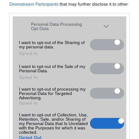
30 000 Ft
Nelly GSM
Downstream Participants
that may further disclose it to other
részletek
használt
arany
Tovább a bolthoz
Budapest
(ne. 30 000)
third parties.
Please note that this website/app uses one or more Google
Personal Data Processing
services and may gather and store information including but
Opt Outs
A tíz legjobb okostelefon 5 col alatt
not limited to your visit or usage behaviour. You may click to
2015.02.10
grant or deny consent to Google and its third-party tags to
| Phone Arena
I want to opt-out of the Sharing of
my personal data.
use your data for below specified purposes in below Google
Opted In
consent section.
Sokan nem rajonganak az évek óta egyre inkább növekvõ kijelzõkért
és szeretnének 5 col alatt maradni, hogy még egyszerûen kezelhetõ
legyen egy kézzel a mobil és akár a zsebbe is gond nélkül beférjen.
I want to opt-out of the Sale of my
Personal Data.
Opted In
A fiatalok buta flipes mobilokra cserélik
okostelefonjaikat
I want to opt-out of processing my
Personal Data for Targeted
2023.05.05
Advertising.
| Phone Arena
Opted In
A legújabb trend az okostelefonok terén az összecsukható telefonok.
Ezek két képernyővel rendelkeznek, és lehetővé teszik, hogy egyszerre
I want to opt-out of Collection, Use,
több alkalmazást futtassunk, így jobb multitaskerek lehetünk.
Retention, Sale, and/or Sharing of
my Personal Data that Is Unrelated
with the Purposes for which it was
collected.
A Nokia 500 is 1GHz-en ketyeg
Opted Out