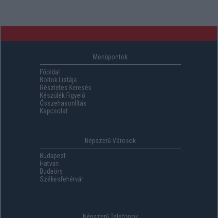
Menüpontok
Főoldal
Boltok Listája
Részletes Keresés
Készülék Figyelő
Összehasonlítás
Kapcsolat
Népszerű Városok
Budapest
Hatvan
Budaörs
Székesfehérvár
Népszerű Telefonok