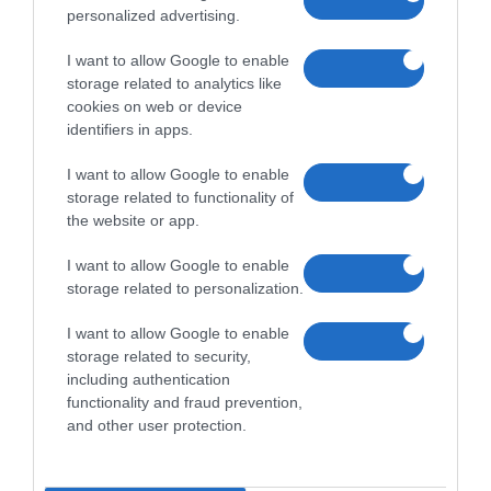
personalized advertising.
Mi is az a Samsung Bixby?
2017.03.28
I want to allow Google to enable
| Xiaomi Today
storage related to analytics like
cookies on web or device
Többekben felmerülhet a jogos kérdés, hogy vajon mi az a Bixby, mit
identifiers in apps.
mutat be a Samsung holnap?
I want to allow Google to enable
storage related to functionality of
the website or app.
I want to allow Google to enable
storage related to personalization.
I want to allow Google to enable
storage related to security,
including authentication
functionality and fraud prevention,
and other user protection.