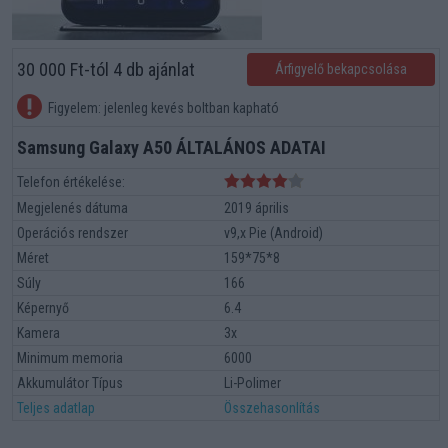
30 000 Ft-tól 4 db ajánlat
Árfigyelő bekapcsolása
Figyelem: jelenleg kevés boltban kapható
Samsung Galaxy A50 ÁLTALÁNOS ADATAI
Telefon értékelése:
Megjelenés dátuma
2019 április
Operációs rendszer
v9,x Pie (Android)
Méret
159*75*8
Súly
166
Képernyő
6.4
Kamera
3x
Minimum memoria
6000
Akkumulátor Típus
Li-Polimer
Teljes adatlap
Összehasonlítás