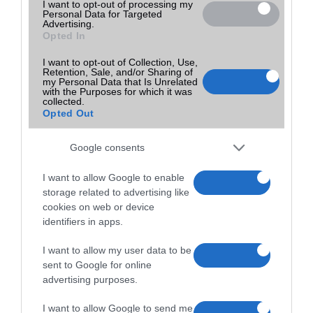
I want to opt-out of processing my
| SamMobile
Personal Data for Targeted
Advertising.
Opted In
Sokakban felmerül, hogy vajon mit lehet tenni akkor, ha Samsung
okostelefonján elfelejti a lezárt képernyõ feloldó jelszavát, kódját
I want to opt-out of Collection, Use,
vagy a mintát. Szerencsére van megoldás.
Retention, Sale, and/or Sharing of
my Personal Data that Is Unrelated
with the Purposes for which it was
collected.
A legjobb telefonok játékhoz
Opted Out
2022.11.04
Google consents
Ha szeretünk telefonon, utazás vagy éppen várakozás közben
játszani, akkor mindenképpen egy játékokra megfelelően optimalizált
I want to allow Google to enable
készülékre van szükségünk.
storage related to advertising like
cookies on web or device
A tíz legjobb okostelefon 5 col alatt
identifiers in apps.
2015.02.10
| Phone Arena
I want to allow my user data to be
sent to Google for online
Sokan nem rajonganak az évek óta egyre inkább növekvõ kijelzõkért
advertising purposes.
és szeretnének 5 col alatt maradni, hogy még egyszerûen kezelhetõ
legyen egy kézzel a mobil és akár a zsebbe is gond nélkül beférjen.
I want to allow Google to send me