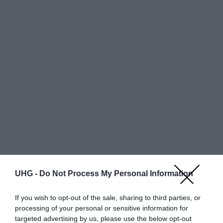
Egy oldalon
találat
UHG -
Do Not Process My Personal Information
Részlete
Bolt neve
Állapot
Szín
Bruttó ár
k
If you wish to opt-out of the sale, sharing to third parties, or
processing of your personal or sensitive information for
targeted advertising by us, please use the below opt-out
További ajánlatok