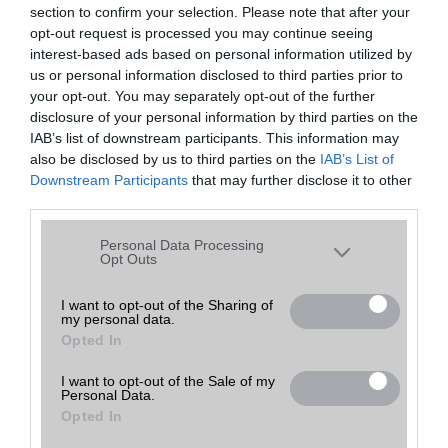
section to confirm your selection. Please note that after your
opt-out request is processed you may continue seeing
30 000
Ft
interest-based ads based on personal information utilized by
Nelly GSM
részlete
haszná
Tovább a
kék
k
lt
bolthoz
us or personal information disclosed to third parties prior to
Budapest
(ne. 30
000)
your opt-out. You may separately opt-out of the further
disclosure of your personal information by third parties on the
36 990
GSMZóna Lehel
IAB’s list of downstream participants. This information may
Ft
részlete
haszná
feket
Tovább a
Csarnok
also be disclosed by us to third parties on the
IAB’s List of
k
lt
e
bolthoz
(ne. 36
Budapest
Downstream Participants
that may further disclose it to other
990)
third parties.
40 000
Ft
Zphone GSM
részlete
haszná
feket
Tovább a
Please note that this website/app uses one or more Google
Personal Data Processing
k
lt
e
bolthoz
Budapest
(ne. 40
services and may gather and store information including but
Opt Outs
000)
not limited to your visit or usage behaviour. You may click to
40 000
grant or deny consent to Google and its third-party tags to
I want to opt-out of the Sharing of
Ft
Yesti GSM
my personal data.
use your data for below specified purposes in below Google
részlete
haszná
Tovább a
kék
k
lt
bolthoz
Budapest
(ne. 40
Opted In
consent section.
000)
I want to opt-out of the Sale of my
Personal Data.
Opted In
Mit tehetsz, ha elfelejtetted a lock screen mintát?
2016.01.14