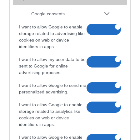
2015.02.10
| Phone Arena
Google consents
Sokan nem rajonganak az évek óta egyre inkább növekvõ kijelzõkért
és szeretnének 5 col alatt maradni, hogy még egyszerûen kezelhetõ
I want to allow Google to enable
legyen egy kézzel a mobil és akár a zsebbe is gond nélkül beférjen.
storage related to advertising like
cookies on web or device
Mi is az a Samsung Bixby?
identifiers in apps.
2017.03.28
| Xiaomi Today
I want to allow my user data to be
sent to Google for online
Többekben felmerülhet a jogos kérdés, hogy vajon mi az a Bixby, mit
advertising purposes.
mutat be a Samsung holnap?
I want to allow Google to send me
personalized advertising.
I want to allow Google to enable
storage related to analytics like
cookies on web or device
identifiers in apps.
I want to allow Google to enable