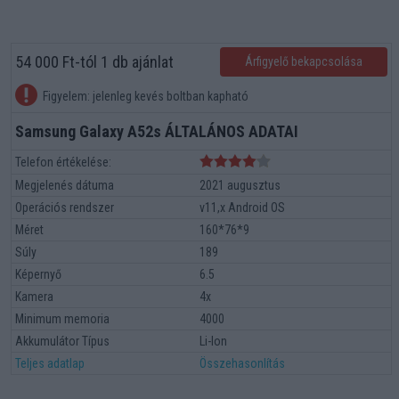
54 000 Ft-tól 1 db ajánlat
Árfigyelő bekapcsolása
Figyelem: jelenleg kevés boltban kapható
Samsung Galaxy A52s ÁLTALÁNOS ADATAI
Telefon értékelése:
Megjelenés dátuma
2021 augusztus
Operációs rendszer
v11,x Android OS
Méret
160*76*9
Súly
189
Képernyő
6.5
Kamera
4x
Minimum memoria
4000
Akkumulátor Típus
Li-Ion
Teljes adatlap
Összehasonlítás