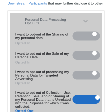
54 000 Ft
Damjanich GSM
Downstream Participants
that may further disclose it to other
részletek
használt
fekete
Tovább a bolthoz
Budapest
(ne. 54 000)
third parties.
Please note that this website/app uses one or more Google
Personal Data Processing
services and may gather and store information including but
Opt Outs
Mit tehetsz, ha elfelejtetted a lock screen mintát?
not limited to your visit or usage behaviour. You may click to
2016.01.14
grant or deny consent to Google and its third-party tags to
| SamMobile
I want to opt-out of the Sharing of
my personal data.
use your data for below specified purposes in below Google
Opted In
consent section.
Sokakban felmerül, hogy vajon mit lehet tenni akkor, ha Samsung
okostelefonján elfelejti a lezárt képernyõ feloldó jelszavát, kódját
vagy a mintát. Szerencsére van megoldás.
I want to opt-out of the Sale of my
Personal Data.
Opted In
A legjobb telefonok játékhoz
2022.11.04
I want to opt-out of processing my
Personal Data for Targeted
Advertising.
Opted In
Ha szeretünk telefonon, utazás vagy éppen várakozás közben
játszani, akkor mindenképpen egy játékokra megfelelően optimalizált
I want to opt-out of Collection, Use,
készülékre van szükségünk.
Retention, Sale, and/or Sharing of
my Personal Data that Is Unrelated
with the Purposes for which it was
collected.
A tíz legjobb okostelefon 5 col alatt
Opted Out