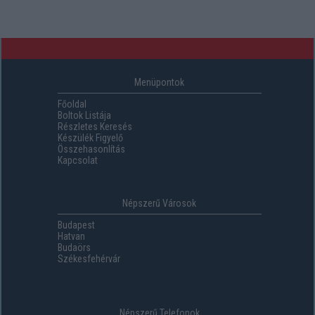
Menüpontok
Főoldal
Boltok Listája
Részletes Keresés
Készülék Figyelő
Összehasonlítás
Kapcsolat
Népszerű Városok
Budapest
Hatvan
Budaörs
Székesfehérvár
Népszerű Telefonok