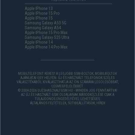
Apple IPhone 13
Apple IPhone 15 Pro
Apple IPhone 15
Samsung Galaxy A53 5G
Samsung Galaxy A54
Apple IPhone 15 Pro Max
Samsung Galaxy S25 Ultra
Apple IPhone 14
Apple IPhone 14 Pro Max
MOBILTELEFONT KERES? A LEGJOBB GSM-BOLTOK, MOBILBOLTOK
AJÁNLATAI EGY HELYEN. ÚJ ÉS HASZNÁLT TELEFONOK SZÉLES
VÁLASZTÉKÁBÓL KIVÁLASZTHATJA AZ ÖN SZÁMÁRA LEGOLCSÓBBAT,
LEGMEGFELELŐBBET.
© 2004-2026 UJESHASZNALTGSM.HU - MINDEN JOG FENNTARTVA!
AZ ÚJ ÉS HASZNÁLT GSM OLDALAINAK MÁSODKÖZLÉSE CSAK A
TULAJDONOS ENGEDÉLYÉVEL LEHETSÉGES.
ÁLTALÁNOS FELTÉTELEK
,
SÜTIBEÁLLÍTÁSOK
,
HÍREK