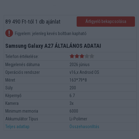
89 490 Ft-tól 1 db ajánlat
Árfigyelő bekapcsolása
Figyelem: jelenleg kevés boltban kapható
Samsung Galaxy A27 ÁLTALÁNOS ADATAI
Telefon értékelése:
Megjelenés dátuma
2026 június
Operációs rendszer
v16,x Android OS
Méret
163*79*8
Súly
200
Képernyő
6.7
Kamera
3x
Minimum memoria
6000
Akkumulátor Típus
Li-Polimer
Teljes adatlap
Összehasonlítás