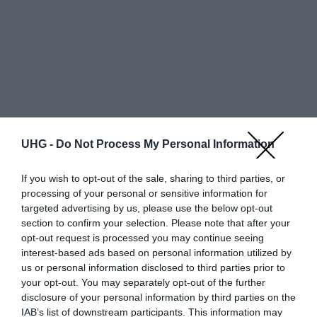
UHG -
Do Not Process My Personal Information
If you wish to opt-out of the sale, sharing to third parties, or
processing of your personal or sensitive information for
targeted advertising by us, please use the below opt-out
section to confirm your selection. Please note that after your
Egy oldalon
találat
opt-out request is processed you may continue seeing
interest-based ads based on personal information utilized by
Részlete
Állapo
Szí
us or personal information disclosed to third parties prior to
Bolt neve
Bruttó ár
k
t
n
your opt-out. You may separately opt-out of the further
disclosure of your personal information by third parties on the
További ajánlatok
IAB’s list of downstream participants. This information may