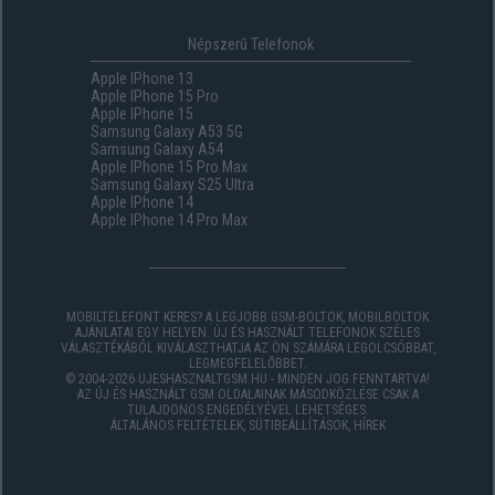
Népszerű Telefonok
Apple IPhone 13
Apple IPhone 15 Pro
Apple IPhone 15
Samsung Galaxy A53 5G
Samsung Galaxy A54
Apple IPhone 15 Pro Max
Samsung Galaxy S25 Ultra
Apple IPhone 14
Apple IPhone 14 Pro Max
MOBILTELEFONT KERES? A LEGJOBB GSM-BOLTOK, MOBILBOLTOK
AJÁNLATAI EGY HELYEN. ÚJ ÉS HASZNÁLT TELEFONOK SZÉLES
VÁLASZTÉKÁBÓL KIVÁLASZTHATJA AZ ÖN SZÁMÁRA LEGOLCSÓBBAT,
LEGMEGFELELŐBBET.
© 2004-2026 UJESHASZNALTGSM.HU - MINDEN JOG FENNTARTVA!
AZ ÚJ ÉS HASZNÁLT GSM OLDALAINAK MÁSODKÖZLÉSE CSAK A
TULAJDONOS ENGEDÉLYÉVEL LEHETSÉGES.
ÁLTALÁNOS FELTÉTELEK
,
SÜTIBEÁLLÍTÁSOK
,
HÍREK