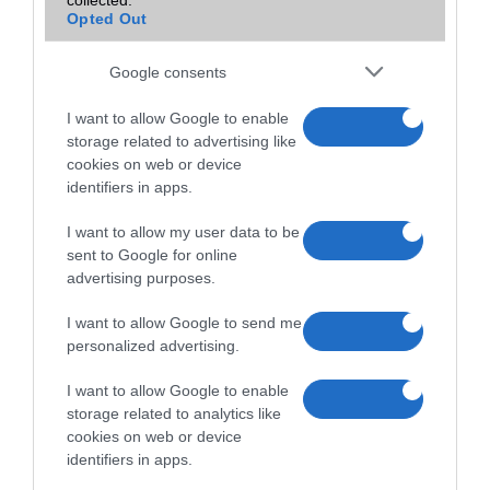
Opted Out
A tíz legjobb okostelefon 5 col alatt
2015.02.10
| Phone Arena
Google consents
Sokan nem rajonganak az évek óta egyre inkább növekvõ kijelzõkért
I want to allow Google to enable
és szeretnének 5 col alatt maradni, hogy még egyszerûen kezelhetõ
storage related to advertising like
legyen egy kézzel a mobil és akár a zsebbe is gond nélkül beférjen.
cookies on web or device
identifiers in apps.
Mi is az a Samsung Bixby?
2017.03.28
I want to allow my user data to be
| Xiaomi Today
sent to Google for online
advertising purposes.
Többekben felmerülhet a jogos kérdés, hogy vajon mi az a Bixby, mit
mutat be a Samsung holnap?
I want to allow Google to send me
personalized advertising.
I want to allow Google to enable
storage related to analytics like
cookies on web or device
identifiers in apps.