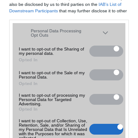
also be disclosed by us to third parties on the
IAB’s List of
Downstream Participants
that may further disclose it to other
Planet GSM
89 490 Ft
Budaörs
részletek
új
Tovább a bolthoz
third parties.
(ne. 89 490)
Budaörs
Please note that this website/app uses one or more Google
Personal Data Processing
services and may gather and store information including but
Opt Outs
not limited to your visit or usage behaviour. You may click to
Mit tehetsz, ha elfelejtetted a lock screen mintát?
grant or deny consent to Google and its third-party tags to
I want to opt-out of the Sharing of
2016.01.14
my personal data.
use your data for below specified purposes in below Google
| SamMobile
Opted In
consent section.
Sokakban felmerül, hogy vajon mit lehet tenni akkor, ha Samsung
I want to opt-out of the Sale of my
okostelefonján elfelejti a lezárt képernyõ feloldó jelszavát, kódját
Personal Data.
vagy a mintát. Szerencsére van megoldás.
Opted In
A legjobb telefonok játékhoz
I want to opt-out of processing my
Personal Data for Targeted
2022.11.04
Advertising.
Opted In
Ha szeretünk telefonon, utazás vagy éppen várakozás közben
I want to opt-out of Collection, Use,
játszani, akkor mindenképpen egy játékokra megfelelően optimalizált
Retention, Sale, and/or Sharing of
készülékre van szükségünk.
my Personal Data that Is Unrelated
with the Purposes for which it was
collected.