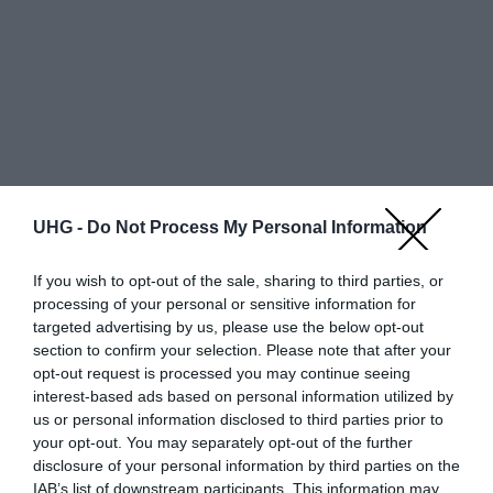
UHG -
Do Not Process My Personal Information
If you wish to opt-out of the sale, sharing to third parties, or
processing of your personal or sensitive information for
targeted advertising by us, please use the below opt-out
section to confirm your selection. Please note that after your
Egy oldalon
találat
opt-out request is processed you may continue seeing
interest-based ads based on personal information utilized by
Részlete
Állapo
Szí
Bolt neve
Bruttó ár
us or personal information disclosed to third parties prior to
k
t
n
your opt-out. You may separately opt-out of the further
disclosure of your personal information by third parties on the
További ajánlatok
IAB’s list of downstream participants. This information may