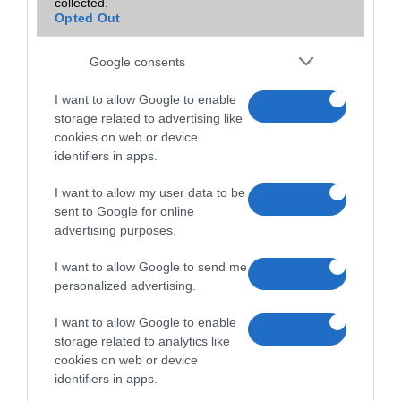
collected.
Opted Out
A tíz legjobb okostelefon 5 col alatt
2015.02.10
| Phone Arena
Google consents
Sokan nem rajonganak az évek óta egyre inkább növekvõ kijelzõkért
I want to allow Google to enable
és szeretnének 5 col alatt maradni, hogy még egyszerûen kezelhetõ
storage related to advertising like
legyen egy kézzel a mobil és akár a zsebbe is gond nélkül beférjen.
cookies on web or device
identifiers in apps.
Mi is az a Samsung Bixby?
I want to allow my user data to be
2017.03.28
| Xiaomi Today
sent to Google for online
advertising purposes.
Többekben felmerülhet a jogos kérdés, hogy vajon mi az a Bixby, mit
mutat be a Samsung holnap?
I want to allow Google to send me
personalized advertising.
I want to allow Google to enable
storage related to analytics like
cookies on web or device
identifiers in apps.