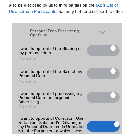
also be disclosed by us to third parties on the
IAB’s List of
113 990
Downstream Participants
that may further disclose it to other
Planet GSM
Tovább a
Ft
Budaörs
részletek
új
third parties.
bolthoz
Budaörs
(ne. 113 990)
Please note that this website/app uses one or more Google
Personal Data Processing
services and may gather and store information including but
Opt Outs
not limited to your visit or usage behaviour. You may click to
Mit tehetsz, ha elfelejtetted a lock screen mintát?
grant or deny consent to Google and its third-party tags to
I want to opt-out of the Sharing of
2016.01.14
my personal data.
use your data for below specified purposes in below Google
| SamMobile
Opted In
consent section.
Sokakban felmerül, hogy vajon mit lehet tenni akkor, ha Samsung
I want to opt-out of the Sale of my
okostelefonján elfelejti a lezárt képernyõ feloldó jelszavát, kódját
Personal Data.
vagy a mintát. Szerencsére van megoldás.
Opted In
I want to opt-out of processing my
A legjobb telefonok játékhoz
Personal Data for Targeted
2022.11.04
Advertising.
Opted In
Ha szeretünk telefonon, utazás vagy éppen várakozás közben
I want to opt-out of Collection, Use,
Retention, Sale, and/or Sharing of
játszani, akkor mindenképpen egy játékokra megfelelően optimalizált
my Personal Data that Is Unrelated
készülékre van szükségünk.
with the Purposes for which it was