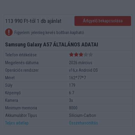
113 990 Ft-tól 1 db ajánlat
Árfigyelő bekapcsolása
Figyelem: jelenleg kevés boltban kapható
Samsung Galaxy A57 ÁLTALÁNOS ADATAI
Telefon értékelése:
Megjelenés dátuma
2026 március
Operációs rendszer
v16,x Android OS
Méret
162*77*7
Súly
179
Képernyő
6.7
Kamera
3x
Minimum memoria
8000
Akkumulátor Típus
Silicium-Carbon
Teljes adatlap
Összehasonlítás