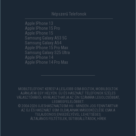
Népszerű Telefonok
Apple IPhone 13
Apple IPhone 15 Pro
Apple IPhone 15
Samsung Galaxy A53 5G
Samsung Galaxy A54
Apple IPhone 15 Pro Max
Samsung Galaxy S25 Ultra
Apple IPhone 14
Apple IPhone 14 Pro Max
MOBILTELEFONT KERES? A LEGJOBB GSM-BOLTOK, MOBILBOLTOK
AJÁNLATAI EGY HELYEN. ÚJ ÉS HASZNÁLT TELEFONOK SZÉLES
VÁLASZTÉKÁBÓL KIVÁLASZTHATJA AZ ÖN SZÁMÁRA LEGOLCSÓBBAT,
LEGMEGFELELŐBBET.
© 2004-2026 UJESHASZNALTGSM.HU - MINDEN JOG FENNTARTVA!
AZ ÚJ ÉS HASZNÁLT GSM OLDALAINAK MÁSODKÖZLÉSE CSAK A
TULAJDONOS ENGEDÉLYÉVEL LEHETSÉGES.
ÁLTALÁNOS FELTÉTELEK
,
SÜTIBEÁLLÍTÁSOK
,
HÍREK