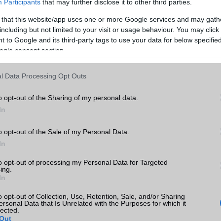
Participants
that may further disclose it to other third parties.
Teljes adatlap
Összehasonlítás
 that this website/app uses one or more Google services and may gath
including but not limited to your visit or usage behaviour. You may click 
 to Google and its third-party tags to use your data for below specifi
ogle consent section.
l Data Processing Opt Outs
o opt-out of the Sharing of my personal data.
In
o opt-out of the Sale of my Personal Data.
In
to opt-out of processing my Personal Data for Targeted
Állapot
Szín
Bruttó ár
ing.
In
o opt-out of Collection, Use, Retention, Sale, and/or Sharing
ersonal Data that Is Unrelated with the Purposes for which it
lected.
45 000 Ft
Out
használt
kék
T