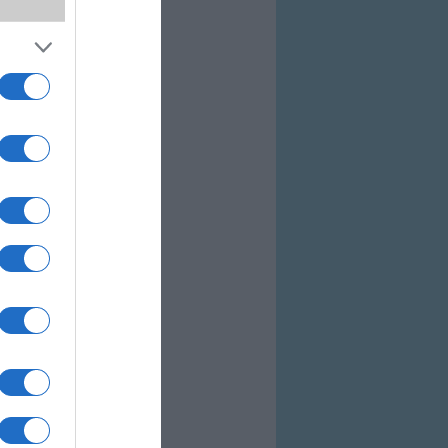
akozás közben
elelően optimalizált
 mi az a Bixby, mit