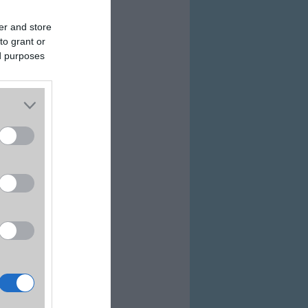
er and store
to grant or
ed purposes
ovább a bolthoz