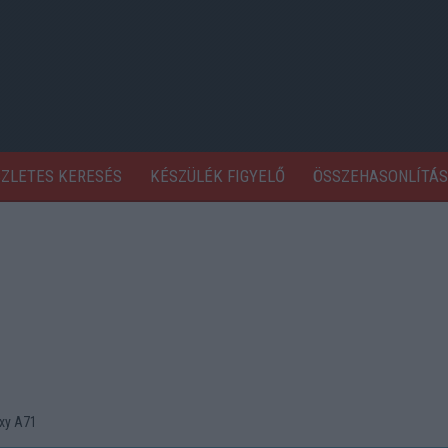
SZLETES KERESÉS
KÉSZÜLÉK FIGYELŐ
ÖSSZEHASONLÍTÁS
xy A71