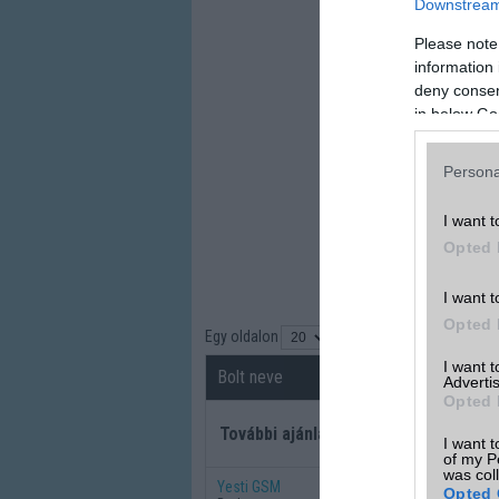
Downstream 
Please note
information 
deny consent
in below Go
Persona
I want t
Opted 
I want t
Opted 
Egy oldalon
találat
I want 
Bolt neve
Részletek
Advertis
Opted 
További ajánlatok
I want t
of my P
was col
Yesti GSM
Opted 
részletek