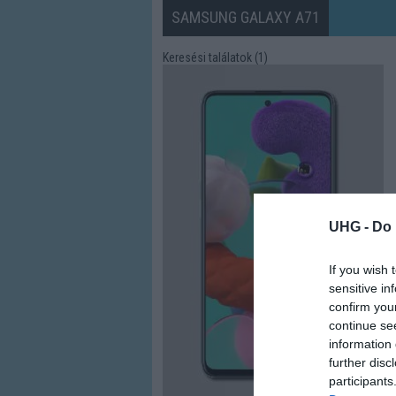
SAMSUNG GALAXY A71
Keresési találatok (1)
UHG -
Do 
If you wish 
sensitive in
confirm you
continue se
information 
further disc
participants