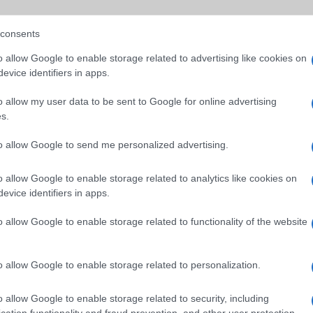
(ne. 45 000)
consents
o allow Google to enable storage related to advertising like cookies on
 lock screen mintát?
A legjobb telefonok játékhoz
2022.11.04
evice identifiers in apps.
o allow my user data to be sent to Google for online advertising
nni akkor, ha Samsung
Ha szeretünk telefonon, utazás vagy éppen vár
s.
loldó jelszavát, kódját
játszani, akkor mindenképpen egy játékokra megf
készülékre van szükségünk.
to allow Google to send me personalized advertising.
l alatt
Mi is az a Samsung Bixby?
o allow Google to enable storage related to analytics like cookies on
2017.03.28
evice identifiers in apps.
| Xiaomi Today
o allow Google to enable storage related to functionality of the website
ább növekvõ kijelzõkért
Többekben felmerülhet a jogos kérdés, hogy vajon
ég egyszerûen kezelhetõ
mutat be a Samsung holnap?
s gond nélkül beférjen.
o allow Google to enable storage related to personalization.
o allow Google to enable storage related to security, including