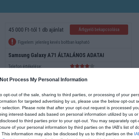
45 000 Ft-tól 1 db ajánlat
Árfigyelő bekapcsolása
Figyelem: jelenleg kevés boltban kapható
Samsung Galaxy A71 ÁLTALÁNOS ADATAI
Telefon értékelése:
Megjelenés dátuma
2019 december
Not Process My Personal Information
Operációs rendszer
v10,x Android OS
Méret
164*76*8
to opt-out of the sale, sharing to third parties, or processing of your per
Súly
179
formation for targeted advertising by us, please use the below opt-out s
r selection. Please note that after your opt-out request is processed y
Képernyő
6.7
eing interest-based ads based on personal information utilized by us or
Kamera
4x
disclosed to third parties prior to your opt-out. You may separately opt-
Minimum memoria
6000
losure of your personal information by third parties on the IAB’s list of
Akkumulátor Típus
Li-Polimer
. This information may also be disclosed by us to third parties on the
IA