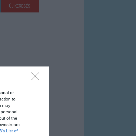
ÚJ KERESÉS
sonal or
ection to
ou may
 personal
out of the
 downstream
B’s List of