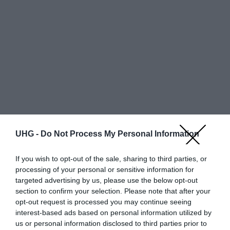
UHG -
Do Not Process My Personal Information
If you wish to opt-out of the sale, sharing to third parties, or
Egy oldalon
találat
processing of your personal or sensitive information for
targeted advertising by us, please use the below opt-out
Részlete
Szí
section to confirm your selection. Please note that after your
Bolt neve
Állapot
Bruttó ár
opt-out request is processed you may continue seeing
k
n
interest-based ads based on personal information utilized by
us or personal information disclosed to third parties prior to
További ajánlatok