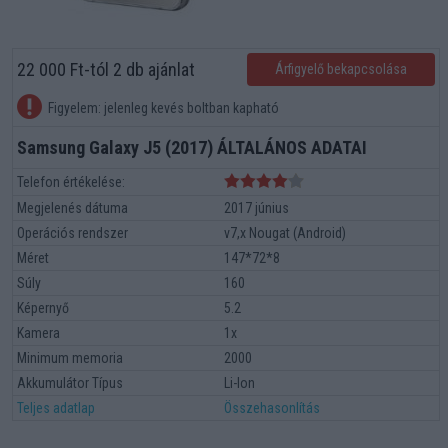
22 000 Ft-tól 2 db ajánlat
Árfigyelő bekapcsolása
Figyelem: jelenleg kevés boltban kapható
Samsung Galaxy J5 (2017) ÁLTALÁNOS ADATAI
Telefon értékelése:
Megjelenés dátuma
2017 június
Operációs rendszer
v7,x Nougat (Android)
Méret
147*72*8
Súly
160
Képernyő
5.2
Kamera
1x
Minimum memoria
2000
Akkumulátor Típus
Li-Ion
Teljes adatlap
Összehasonlítás