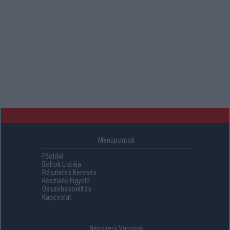
Menüpontok
Főoldal
Boltok Listája
Részletes Keresés
Készülék Figyelő
Összehasonlítás
Kapcsolat
Népszerű Városok