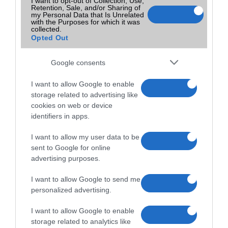
I want to opt-out of Collection, Use,
Retention, Sale, and/or Sharing of
my Personal Data that Is Unrelated
with the Purposes for which it was
Ha szeretünk telefonon, utazás vagy éppen várakozás közben
collected.
játszani, akkor mindenképpen egy játékokra megfelelően optimalizált
Opted Out
készülékre van szükségünk.
Google consents
A tíz legjobb okostelefon 5 col alatt
2015.02.10
I want to allow Google to enable
| Phone Arena
storage related to advertising like
cookies on web or device
Sokan nem rajonganak az évek óta egyre inkább növekvõ kijelzõkért
identifiers in apps.
és szeretnének 5 col alatt maradni, hogy még egyszerûen kezelhetõ
legyen egy kézzel a mobil és akár a zsebbe is gond nélkül beférjen.
I want to allow my user data to be
sent to Google for online
Mi is az a Samsung Bixby?
advertising purposes.
2017.03.28
| Xiaomi Today
I want to allow Google to send me
personalized advertising.
Többekben felmerülhet a jogos kérdés, hogy vajon mi az a Bixby, mit
mutat be a Samsung holnap?
I want to allow Google to enable
storage related to analytics like