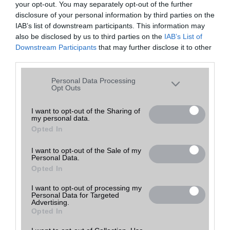
your opt-out. You may separately opt-out of the further
disclosure of your personal information by third parties on the
22 000
IAB’s list of downstream participants. This information may
Ft
Mobil Adás-Vétel
részlete
haszná
Tovább a
also be disclosed by us to third parties on the
IAB’s List of
Árpád
k
lt
bolthoz
(ne. 22
Downstream Participants
that may further disclose it to other
000)
third parties.
28 000
Ft
Mobil Adás-Vétel
részlete
haszná
Tovább a
Please note that this website/app uses one or more Google
Personal Data Processing
Árpád
k
lt
bolthoz
(ne. 28
services and may gather and store information including but
Opt Outs
000)
not limited to your visit or usage behaviour. You may click to
grant or deny consent to Google and its third-party tags to
I want to opt-out of the Sharing of
my personal data.
use your data for below specified purposes in below Google
Opted In
consent section.
Mit tehetsz, ha elfelejtetted a lock screen mintát?
2016.01.14
| SamMobile
I want to opt-out of the Sale of my
Personal Data.
Opted In
Sokakban felmerül, hogy vajon mit lehet tenni akkor, ha Samsung
okostelefonján elfelejti a lezárt képernyõ feloldó jelszavát, kódját
I want to opt-out of processing my
vagy a mintát. Szerencsére van megoldás.
Personal Data for Targeted
Advertising.
Opted In
A legjobb telefonok játékhoz
2022.11.04