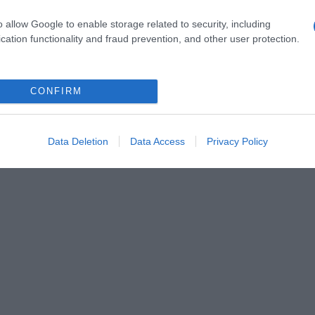
o allow Google to enable storage related to security, including
ább növekvõ kijelzõkért
Többekben felmerülhet a jogos kérdés, hogy vajon
ég egyszerûen kezelhetõ
mutat be a Samsung holnap?
cation functionality and fraud prevention, and other user protection.
s gond nélkül beférjen.
CONFIRM
Data Deletion
Data Access
Privacy Policy