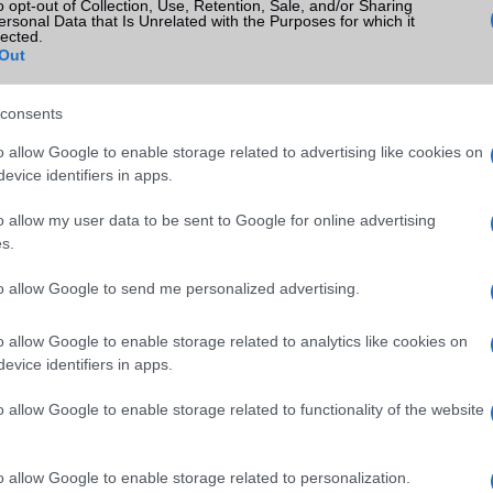
o opt-out of Collection, Use, Retention, Sale, and/or Sharing
(ne. 90 000)
ersonal Data that Is Unrelated with the Purposes for which it
lected.
100 000 Ft
ek
használt
T
Out
(ne. 100 000)
110 000 Ft
ek
használt
T
consents
(ne. 110 000)
o allow Google to enable storage related to advertising like cookies on
120 000 Ft
ek
használt
fehér
T
evice identifiers in apps.
(ne. 120 000)
o allow my user data to be sent to Google for online advertising
s.
 lock screen mintát?
A legjobb telefonok játékhoz
2022.11.04
to allow Google to send me personalized advertising.
o allow Google to enable storage related to analytics like cookies on
nni akkor, ha Samsung
Ha szeretünk telefonon, utazás vagy éppen vár
evice identifiers in apps.
loldó jelszavát, kódját
játszani, akkor mindenképpen egy játékokra megf
készülékre van szükségünk.
o allow Google to enable storage related to functionality of the website
l alatt
Mi is az a Samsung Bixby?
2017.03.28
o allow Google to enable storage related to personalization.
| Xiaomi Today