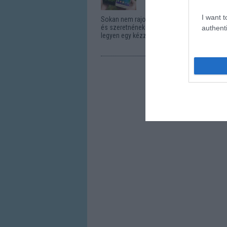
I want t
Sokan nem rajonganak az évek óta egyre ink
és szeretnének 5 col alatt maradni, hogy m
authenti
legyen egy kézzel a mobil és akár a zsebbe i