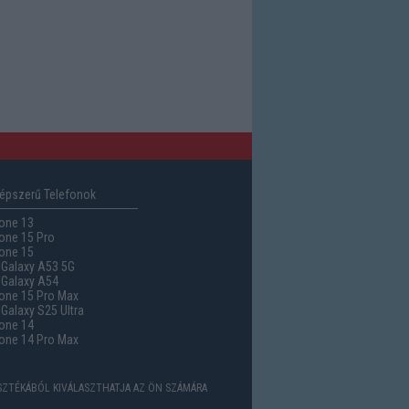
épszerű Telefonok
one 13
one 15 Pro
one 15
Galaxy A53 5G
Galaxy A54
one 15 Pro Max
alaxy S25 Ultra
one 14
one 14 Pro Max
ASZTÉKÁBÓL KIVÁLASZTHATJA AZ ÖN SZÁMÁRA