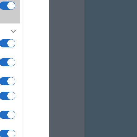
ovább a bolthoz
ovább a bolthoz
ovább a bolthoz
akozás közben
elelően optimalizált