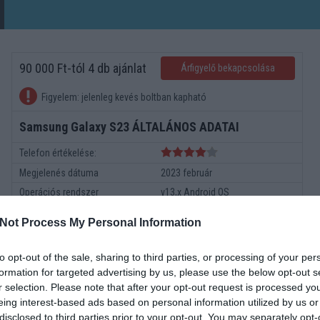
90 000 Ft-tól 4 db ajánlat
Árfigyelő bekapcsolása
Figyelem: jelenleg kevés boltban kapható
Samsung Galaxy S23 ÁLTALÁNOS ADATAI
Telefon értékelése:
Megjelenés dátuma
2023 február
Operációs rendszer
v13,x Android OS
Méret
147*71*8
Not Process My Personal Information
Súly
168
Képernyő
6.1
to opt-out of the sale, sharing to third parties, or processing of your per
Kamera
3x
formation for targeted advertising by us, please use the below opt-out s
r selection. Please note that after your opt-out request is processed y
Minimum memoria
8000
eing interest-based ads based on personal information utilized by us or
Akkumulátor Típus
Li-Ion
disclosed to third parties prior to your opt-out. You may separately opt-