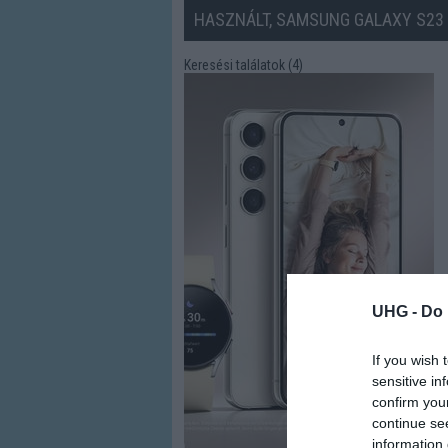
HASZNÁLT, SAMSUNG GALAXY S23
Keresési találatok (4)
UHG -
Do 
If you wish 
sensitive in
confirm you
continue se
information 