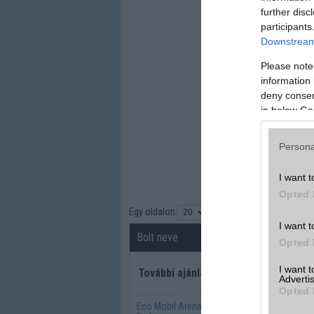
further disc
participants
Downstream 
Please note
information 
deny consent
in below Go
Persona
I want t
Opted 
Egy oldalon
találat
I want t
Bolt neve
Részle
Opted 
I want 
További ajánlatok
Advertis
Opted 
Eco Mobil Aréna Szervíz
részlet