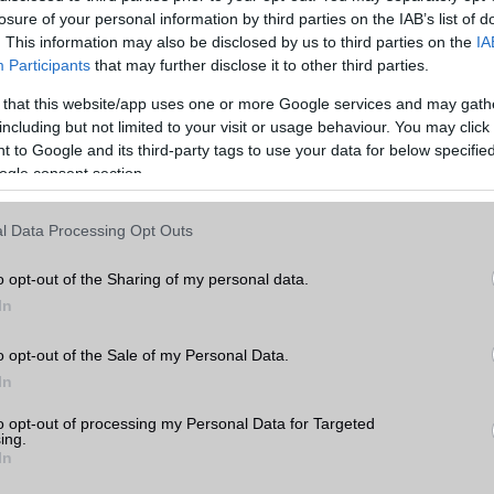
Teljes adatlap
Összehasonlítás
losure of your personal information by third parties on the IAB’s list of
. This information may also be disclosed by us to third parties on the
IA
Participants
that may further disclose it to other third parties.
 that this website/app uses one or more Google services and may gath
including but not limited to your visit or usage behaviour. You may click 
 to Google and its third-party tags to use your data for below specifi
ogle consent section.
l Data Processing Opt Outs
o opt-out of the Sharing of my personal data.
In
o opt-out of the Sale of my Personal Data.
tek
Állapot
Szín
Bruttó ár
In
to opt-out of processing my Personal Data for Targeted
ing.
In
90 000 Ft
ek
használt
T