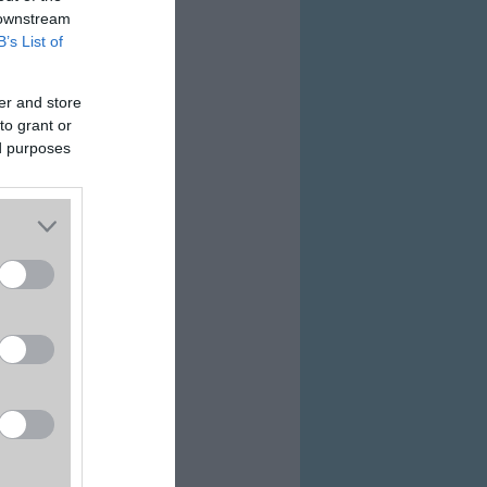
 downstream
B’s List of
er and store
to grant or
ed purposes
ovább a bolthoz