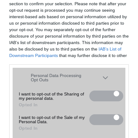
section to confirm your selection. Please note that after your
opt-out request is processed you may continue seeing
195 000
Ft
interest-based ads based on personal information utilized by
Mobil Adás-Vétel
részlete
haszná
Tovább a
Árpád
k
lt
bolthoz
us or personal information disclosed to third parties prior to
(ne. 195
000)
your opt-out. You may separately opt-out of the further
disclosure of your personal information by third parties on the
200 000
IAB’s list of downstream participants. This information may
Ft
Mobil Adás-Vétel
részlete
haszná
Tovább a
also be disclosed by us to third parties on the
IAB’s List of
Árpád
k
lt
bolthoz
(ne. 200
Downstream Participants
that may further disclose it to other
000)
third parties.
219 900
Ft
Csatitel GSM
részlete
haszná
színe
Tovább a
Please note that this website/app uses one or more Google
Personal Data Processing
k
lt
s
bolthoz
Budapest
(ne. 219
services and may gather and store information including but
Opt Outs
900)
not limited to your visit or usage behaviour. You may click to
230 000
grant or deny consent to Google and its third-party tags to
I want to opt-out of the Sharing of
Ft
Mobil Adás-Vétel
my personal data.
use your data for below specified purposes in below Google
részlete
haszná
Tovább a
Árpád
k
lt
bolthoz
(ne. 230
Opted In
consent section.
000)
I want to opt-out of the Sale of my
Personal Data.
Opted In
Mit tehetsz, ha elfelejtetted a lock screen mintát?
2016.01.14