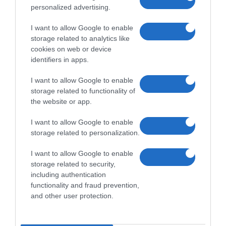
personalized advertising.
Mi is az a Samsung Bixby?
2017.03.28
I want to allow Google to enable
| Xiaomi Today
storage related to analytics like
cookies on web or device
Többekben felmerülhet a jogos kérdés, hogy vajon mi az a Bixby, mit
identifiers in apps.
mutat be a Samsung holnap?
I want to allow Google to enable
storage related to functionality of
the website or app.
I want to allow Google to enable
storage related to personalization.
I want to allow Google to enable
storage related to security,
including authentication
functionality and fraud prevention,
and other user protection.