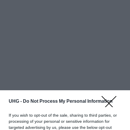
Egy oldalon
találat
UHG -
Do Not Process My Personal Information
Részlet
Bolt neve
Állapot
Szín
Bruttó ár
ek
If you wish to opt-out of the sale, sharing to third parties, or
processing of your personal or sensitive information for
targeted advertising by us, please use the below opt-out
További ajánlatok