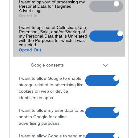
I want to opt-out of processing my
| SamMobile
Personal Data for Targeted
Advertising.
Opted In
Sokakban felmerül, hogy vajon mit lehet tenni akkor, ha Samsung
okostelefonján elfelejti a lezárt képernyõ feloldó jelszavát, kódját
I want to opt-out of Collection, Use,
vagy a mintát. Szerencsére van megoldás.
Retention, Sale, and/or Sharing of
my Personal Data that Is Unrelated
with the Purposes for which it was
collected.
A legjobb telefonok játékhoz
Opted Out
2022.11.04
Google consents
Ha szeretünk telefonon, utazás vagy éppen várakozás közben
játszani, akkor mindenképpen egy játékokra megfelelően optimalizált
I want to allow Google to enable
készülékre van szükségünk.
storage related to advertising like
cookies on web or device
A tíz legjobb okostelefon 5 col alatt
identifiers in apps.
2015.02.10
| Phone Arena
I want to allow my user data to be
sent to Google for online
Sokan nem rajonganak az évek óta egyre inkább növekvõ kijelzõkért
advertising purposes.
és szeretnének 5 col alatt maradni, hogy még egyszerûen kezelhetõ
legyen egy kézzel a mobil és akár a zsebbe is gond nélkül beférjen.
I want to allow Google to send me