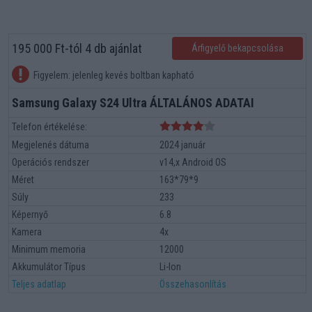
195 000 Ft-tól 4 db ajánlat
Árfigyelő bekapcsolása
Figyelem: jelenleg kevés boltban kapható
Samsung Galaxy S24 Ultra ÁLTALÁNOS ADATAI
Telefon értékelése:
Megjelenés dátuma
2024 január
Operációs rendszer
v14,x Android OS
Méret
163*79*9
Súly
233
Képernyő
6.8
Kamera
4x
Minimum memoria
12000
Akkumulátor Típus
Li-Ion
Teljes adatlap
Összehasonlítás