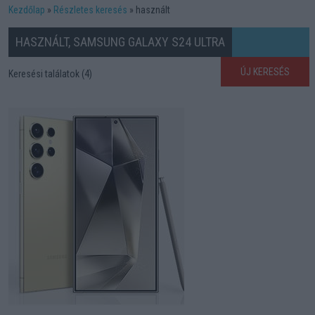
Kezdőlap
Részletes keresés
használt
HASZNÁLT, SAMSUNG GALAXY S24 ULTRA
ÚJ KERESÉS
Keresési találatok (4)