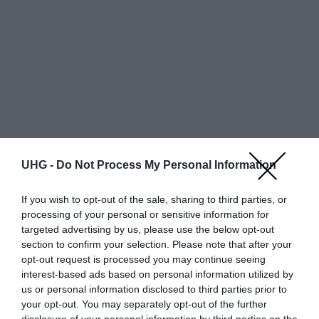
UHG -
Do Not Process My Personal Information
If you wish to opt-out of the sale, sharing to third parties, or
processing of your personal or sensitive information for
targeted advertising by us, please use the below opt-out
Egy oldalon
találat
section to confirm your selection. Please note that after your
opt-out request is processed you may continue seeing
Kiemelt ajánlatok "Samsung Galaxy S25 " keresésre
interest-based ads based on personal information utilized by
us or personal information disclosed to third parties prior to
Bolt neve
Részletek
Állapot
Szín
Bruttó ár
your opt-out. You may separately opt-out of the further
222 000 Ft
disclosure of your personal information by third parties on the