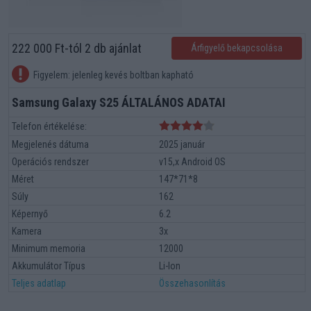
222 000 Ft-tól 2 db ajánlat
Árfigyelő bekapcsolása
Figyelem: jelenleg kevés boltban kapható
Samsung Galaxy S25 ÁLTALÁNOS ADATAI
Telefon értékelése:
Megjelenés dátuma
2025 január
Operációs rendszer
v15,x Android OS
Méret
147*71*8
Súly
162
Képernyő
6.2
Kamera
3x
Minimum memoria
12000
Akkumulátor Típus
Li-Ion
Teljes adatlap
Összehasonlítás