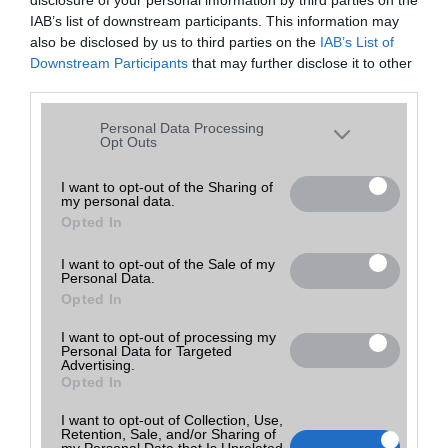
Euro Gsm
részletek
új
Tovább a bolthoz
Budapest
(ne. 222 000)
IAB’s list of downstream participants. This information may
also be disclosed by us to third parties on the
IAB’s List of
További ajánlatok
Downstream Participants
that may further disclose it to other
third parties.
243 000 Ft
Euro Gsm
részletek
új
Tovább a bolthoz
Please note that this website/app uses one or more Google
Budapest
(ne. 243 000)
Personal Data Processing
services and may gather and store information including but
Opt Outs
not limited to your visit or usage behaviour. You may click to
grant or deny consent to Google and its third-party tags to
I want to opt-out of the Sharing of
Mit tehetsz, ha elfelejtetted a lock screen mintát?
my personal data.
use your data for below specified purposes in below Google
2016.01.14
Opted In
consent section.
| SamMobile
I want to opt-out of the Sale of my
Sokakban felmerül, hogy vajon mit lehet tenni akkor, ha Samsung
Personal Data.
okostelefonján elfelejti a lezárt képernyõ feloldó jelszavát, kódját
Opted In
vagy a mintát. Szerencsére van megoldás.
I want to opt-out of processing my
Personal Data for Targeted
A legjobb telefonok játékhoz
Advertising.
Opted In
2022.11.04
I want to opt-out of Collection, Use,
Retention, Sale, and/or Sharing of
Ha szeretünk telefonon, utazás vagy éppen várakozás közben
my Personal Data that Is Unrelated