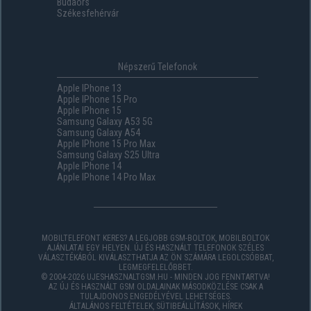
Budaörs
Székesfehérvár
Népszerű Telefonok
Apple IPhone 13
Apple IPhone 15 Pro
Apple IPhone 15
Samsung Galaxy A53 5G
Samsung Galaxy A54
Apple IPhone 15 Pro Max
Samsung Galaxy S25 Ultra
Apple IPhone 14
Apple IPhone 14 Pro Max
MOBILTELEFONT KERES? A LEGJOBB GSM-BOLTOK, MOBILBOLTOK
AJÁNLATAI EGY HELYEN. ÚJ ÉS HASZNÁLT TELEFONOK SZÉLES
VÁLASZTÉKÁBÓL KIVÁLASZTHATJA AZ ÖN SZÁMÁRA LEGOLCSÓBBAT,
LEGMEGFELELŐBBET.
© 2004-2026 UJESHASZNALTGSM.HU - MINDEN JOG FENNTARTVA!
AZ ÚJ ÉS HASZNÁLT GSM OLDALAINAK MÁSODKÖZLÉSE CSAK A
TULAJDONOS ENGEDÉLYÉVEL LEHETSÉGES.
ÁLTALÁNOS FELTÉTELEK
,
SÜTIBEÁLLÍTÁSOK
,
HÍREK