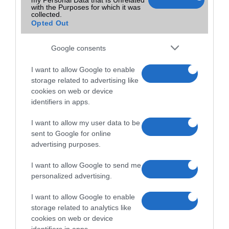
játszani, akkor mindenképpen egy játékokra megfelelően optimalizált
with the Purposes for which it was
készülékre van szükségünk.
collected.
Opted Out
A tíz legjobb okostelefon 5 col alatt
Google consents
2015.02.10
| Phone Arena
I want to allow Google to enable
storage related to advertising like
Sokan nem rajonganak az évek óta egyre inkább növekvõ kijelzõkért
és szeretnének 5 col alatt maradni, hogy még egyszerûen kezelhetõ
cookies on web or device
legyen egy kézzel a mobil és akár a zsebbe is gond nélkül beférjen.
identifiers in apps.
I want to allow my user data to be
Mi is az a Samsung Bixby?
sent to Google for online
2017.03.28
advertising purposes.
| Xiaomi Today
I want to allow Google to send me
Többekben felmerülhet a jogos kérdés, hogy vajon mi az a Bixby, mit
mutat be a Samsung holnap?
personalized advertising.
I want to allow Google to enable
storage related to analytics like
cookies on web or device