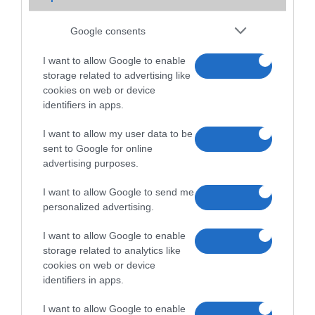
2015.02.10
| Phone Arena
Google consents
Sokan nem rajonganak az évek óta egyre inkább növekvõ kijelzõkért
és szeretnének 5 col alatt maradni, hogy még egyszerûen kezelhetõ
I want to allow Google to enable
legyen egy kézzel a mobil és akár a zsebbe is gond nélkül beférjen.
storage related to advertising like
cookies on web or device
Mi is az a Samsung Bixby?
identifiers in apps.
2017.03.28
| Xiaomi Today
I want to allow my user data to be
sent to Google for online
Többekben felmerülhet a jogos kérdés, hogy vajon mi az a Bixby, mit
advertising purposes.
mutat be a Samsung holnap?
I want to allow Google to send me
personalized advertising.
I want to allow Google to enable
storage related to analytics like
cookies on web or device
identifiers in apps.
I want to allow Google to enable