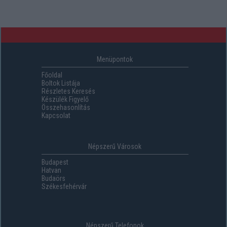
Menüpontok
Főoldal
Boltok Listája
Részletes Keresés
Készülék Figyelő
Összehasonlítás
Kapcsolat
Népszerű Városok
Budapest
Hatvan
Budaörs
Székesfehérvár
Népszerű Telefonok