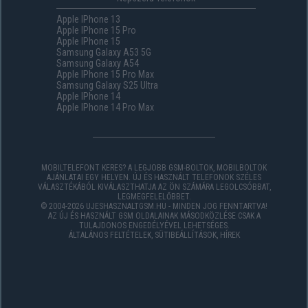
Apple IPhone 13
Apple IPhone 15 Pro
Apple IPhone 15
Samsung Galaxy A53 5G
Samsung Galaxy A54
Apple IPhone 15 Pro Max
Samsung Galaxy S25 Ultra
Apple IPhone 14
Apple IPhone 14 Pro Max
MOBILTELEFONT KERES? A LEGJOBB GSM-BOLTOK, MOBILBOLTOK
AJÁNLATAI EGY HELYEN. ÚJ ÉS HASZNÁLT TELEFONOK SZÉLES
VÁLASZTÉKÁBÓL KIVÁLASZTHATJA AZ ÖN SZÁMÁRA LEGOLCSÓBBAT,
LEGMEGFELELŐBBET.
© 2004-2026 UJESHASZNALTGSM.HU - MINDEN JOG FENNTARTVA!
AZ ÚJ ÉS HASZNÁLT GSM OLDALAINAK MÁSODKÖZLÉSE CSAK A
TULAJDONOS ENGEDÉLYÉVEL LEHETSÉGES.
ÁLTALÁNOS FELTÉTELEK
,
SÜTIBEÁLLÍTÁSOK
,
HÍREK