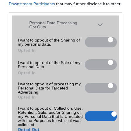
119 900 Ft
Csatitel GSM
Downstream Participants
that may further disclose it to other
részletek
új
fekete
Tovább a bolthoz
Budapest
(ne. 119 900)
third parties.
Please note that this website/app uses one or more Google
Personal Data Processing
services and may gather and store information including but
Opt Outs
Mit tehetsz, ha elfelejtetted a lock screen mintát?
not limited to your visit or usage behaviour. You may click to
2016.01.14
grant or deny consent to Google and its third-party tags to
| SamMobile
I want to opt-out of the Sharing of
my personal data.
use your data for below specified purposes in below Google
Opted In
consent section.
Sokakban felmerül, hogy vajon mit lehet tenni akkor, ha Samsung
okostelefonján elfelejti a lezárt képernyõ feloldó jelszavát, kódját
vagy a mintát. Szerencsére van megoldás.
I want to opt-out of the Sale of my
Personal Data.
Opted In
A legjobb telefonok játékhoz
2022.11.04
I want to opt-out of processing my
Personal Data for Targeted
Advertising.
Opted In
Ha szeretünk telefonon, utazás vagy éppen várakozás közben
játszani, akkor mindenképpen egy játékokra megfelelően optimalizált
I want to opt-out of Collection, Use,
készülékre van szükségünk.
Retention, Sale, and/or Sharing of
my Personal Data that Is Unrelated
with the Purposes for which it was
collected.
A tíz legjobb okostelefon 5 col alatt
Opted Out