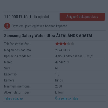
119 900 Ft-tól 1 db ajánlat
Árfigyelő bekapcsolása
Figyelem: jelenleg kevés boltban kapható
Samsung Galaxy Watch Ultra ÁLTALÁNOS ADATAI
Telefon értékelése:
Megjelenés dátuma
2024 július
Operációs rendszer
AW5 (Android Wear OS v5,x)
Méret
48*48*13
Súly
61
Képernyő
1.5
Kamera
Nincs
Minimum memoria
2000
Akkumulátor Típus
Li-Ion
Teljes adatlap
Összehasonlítás