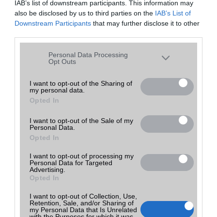
IAB’s list of downstream participants. This information may
also be disclosed by us to third parties on the
IAB’s List of
189 000
Downstream Participants
that may further disclose it to other
Kozmotelgsm
Ft
részlete
haszn
fehé
Tovább a
Dunaharaszti
third parties.
k
ált
r
bolthoz
(ne. 189
Dunaharaszti
000)
Please note that this website/app uses one or more Google
Personal Data Processing
services and may gather and store information including but
Opt Outs
not limited to your visit or usage behaviour. You may click to
grant or deny consent to Google and its third-party tags to
Előrendelésben 8 ezer forint az új Xiaomi okosóra
I want to opt-out of the Sharing of
2019.12.31
my personal data.
use your data for below specified purposes in below Google
| (x)
Opted In
consent section.
A Xiaomi Haylou LS01 a legújabb az ár-érték arányban kiemelkedő
I want to opt-out of the Sale of my
Personal Data.
ajánlatok közül. Ki ne akarna 8 ezerért szuper órát?
Opted In
I want to opt-out of processing my
Olyan olcsó a Redmi Note 8T, hogy csak kettőt vehetsz
Personal Data for Targeted
Advertising.
2020.01.07
Opted In
| (x)
I want to opt-out of Collection, Use,
Akciós a kínai gyártó egyik nagy sikerű modellje, eszméletlen jó áron
Retention, Sale, and/or Sharing of
szerezhető be a Redmi Note 8T.
my Personal Data that Is Unrelated
with the Purposes for which it was