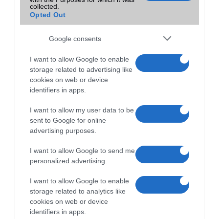
collected.
Opted Out
12 ezer forint a Xiaomi új okosórája
2020.05.16
Google consents
| (x)
I want to allow Google to enable
A Haylou 2019 végén elindította útjára első intelligens óráját, a Haylou
storage related to advertising like
LS01-t.
cookies on web or device
identifiers in apps.
Xiaomi mobilt vennél? Erre megérte várni!
I want to allow my user data to be
2019.12.01
sent to Google for online
| (x)
advertising purposes.
Valóban odatette magát a Gearbest, ami a Black Fridayt illeti.
I want to allow Google to send me
personalized advertising.
I want to allow Google to enable
storage related to analytics like
cookies on web or device
identifiers in apps.