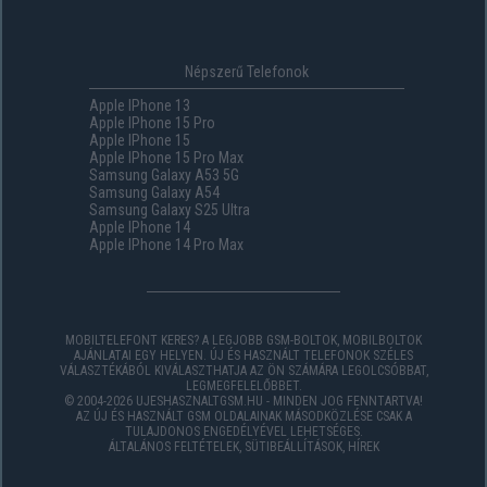
Népszerű Telefonok
Apple IPhone 13
Apple IPhone 15 Pro
Apple IPhone 15
Apple IPhone 15 Pro Max
Samsung Galaxy A53 5G
Samsung Galaxy A54
Samsung Galaxy S25 Ultra
Apple IPhone 14
Apple IPhone 14 Pro Max
MOBILTELEFONT KERES? A LEGJOBB GSM-BOLTOK, MOBILBOLTOK
AJÁNLATAI EGY HELYEN. ÚJ ÉS HASZNÁLT TELEFONOK SZÉLES
VÁLASZTÉKÁBÓL KIVÁLASZTHATJA AZ ÖN SZÁMÁRA LEGOLCSÓBBAT,
LEGMEGFELELŐBBET.
© 2004-2026 UJESHASZNALTGSM.HU - MINDEN JOG FENNTARTVA!
AZ ÚJ ÉS HASZNÁLT GSM OLDALAINAK MÁSODKÖZLÉSE CSAK A
TULAJDONOS ENGEDÉLYÉVEL LEHETSÉGES.
ÁLTALÁNOS FELTÉTELEK
,
SÜTIBEÁLLÍTÁSOK
,
HÍREK