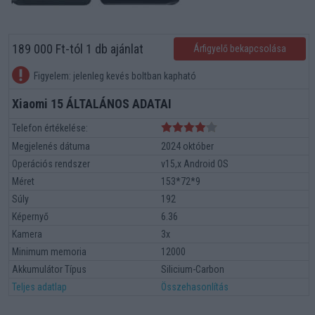
189 000 Ft-tól 1 db ajánlat
Árfigyelő bekapcsolása
Figyelem: jelenleg kevés boltban kapható
Xiaomi 15 ÁLTALÁNOS ADATAI
Telefon értékelése:
Megjelenés dátuma
2024 október
Operációs rendszer
v15,x Android OS
Méret
153*72*9
Súly
192
Képernyő
6.36
Kamera
3x
Minimum memoria
12000
Akkumulátor Típus
Silicium-Carbon
Teljes adatlap
Összehasonlítás