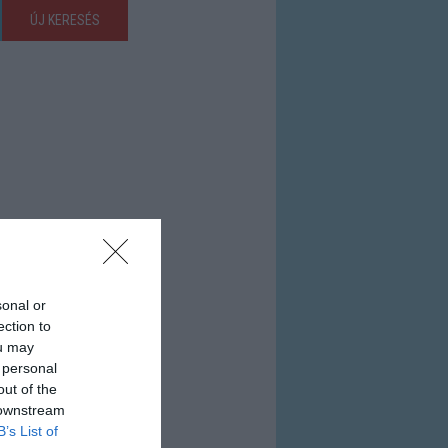
ÚJ KERESÉS
sonal or
ection to
ou may
 personal
out of the
 downstream
B’s List of