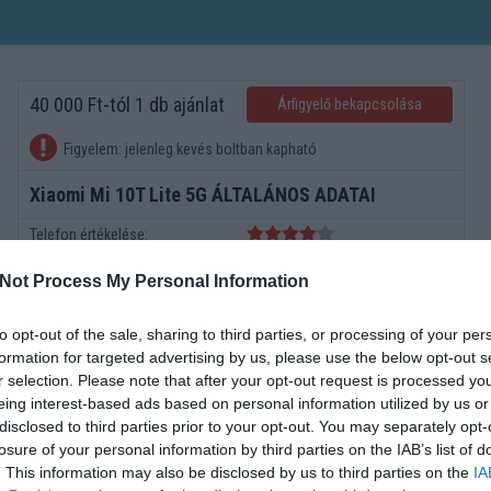
40 000 Ft-tól 1 db ajánlat
Árfigyelő bekapcsolása
Figyelem: jelenleg kevés boltban kapható
Xiaomi Mi 10T Lite 5G ÁLTALÁNOS ADATAI
Telefon értékelése:
Megjelenés dátuma
2020 szeptember
Not Process My Personal Information
Operációs rendszer
v10,x Android OS
Méret
166*77*9
to opt-out of the sale, sharing to third parties, or processing of your per
Súly
215
formation for targeted advertising by us, please use the below opt-out s
r selection. Please note that after your opt-out request is processed y
Képernyő
6.67
eing interest-based ads based on personal information utilized by us or
Kamera
4x
disclosed to third parties prior to your opt-out. You may separately opt-
Minimum memoria
6000
losure of your personal information by third parties on the IAB’s list of
Akkumulátor Típus
Li-Polimer
. This information may also be disclosed by us to third parties on the
IA