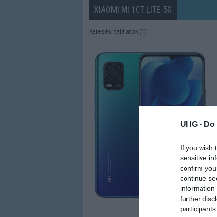
XIAOMI MI 10T LITE 5G
Keresési találatok (1)
UHG -
Do 
If you wish 
sensitive in
confirm you
continue se
information 
further disc
participants