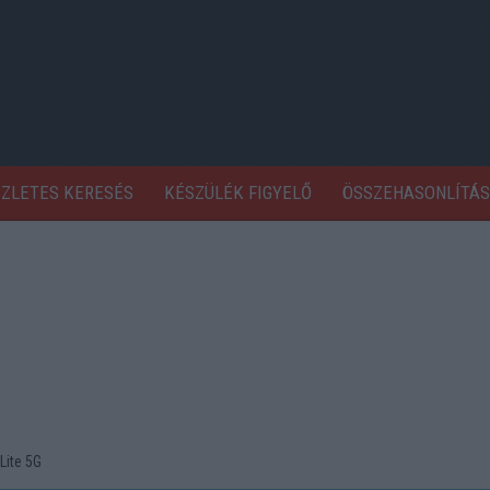
SZLETES KERESÉS
KÉSZÜLÉK FIGYELŐ
ÖSSZEHASONLÍTÁS
Lite 5G