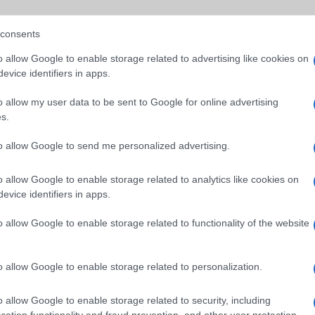
(ne. 40 000)
consents
o allow Google to enable storage related to advertising like cookies on
az új Xiaomi okosóra
Olyan olcsó a Redmi Note 8T, hogy
2020.01.07
evice identifiers in apps.
| (x)
o allow my user data to be sent to Google for online advertising
k arányban kiemelkedő
Akciós a kínai gyártó egyik nagy sikerű modellje,
s.
r órát?
szerezhető be a Redmi Note 8T.
to allow Google to send me personalized advertising.
osórája
Xiaomi mobilt vennél? Erre megérte
o allow Google to enable storage related to analytics like cookies on
2019.12.01
evice identifiers in apps.
| (x)
o allow Google to enable storage related to functionality of the website
telligens óráját, a
Valóban odatette magát a Gearbest, ami a Black Fri
o allow Google to enable storage related to personalization.
o allow Google to enable storage related to security, including