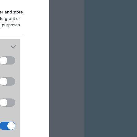
er and store
to grant or
ed purposes
ovább a bolthoz