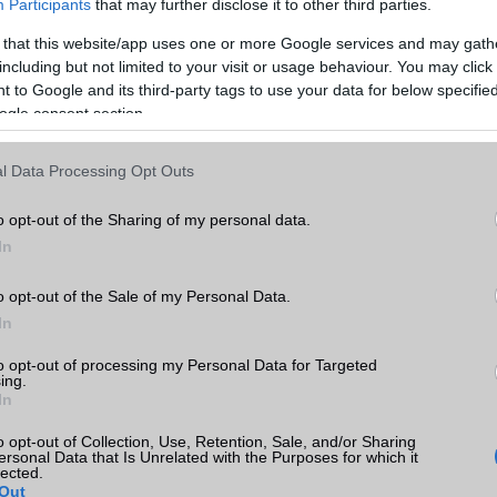
Participants
that may further disclose it to other third parties.
Teljes adatlap
Összehasonlítás
 that this website/app uses one or more Google services and may gath
including but not limited to your visit or usage behaviour. You may click 
 to Google and its third-party tags to use your data for below specifi
ogle consent section.
l Data Processing Opt Outs
o opt-out of the Sharing of my personal data.
In
o opt-out of the Sale of my Personal Data.
In
to opt-out of processing my Personal Data for Targeted
Állapot
Szín
Bruttó ár
ing.
In
o opt-out of Collection, Use, Retention, Sale, and/or Sharing
ersonal Data that Is Unrelated with the Purposes for which it
lected.
40 000 Ft
Out
használt
szürke
T