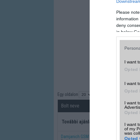
Downstream 
Please note
information 
deny consent
in below Go
Persona
I want t
Opted 
I want t
Opted 
Egy oldalon
találat
I want 
Bolt neve
Részletek
Advertis
Opted 
További ajánlatok
I want t
of my P
was col
Damjanich GSM
Opted 
részletek