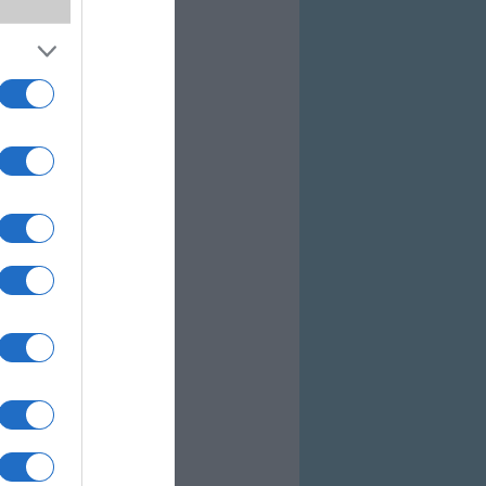
 csak kettőt vehetsz
 eszméletlen jó áron
 várni!
dayt illeti.