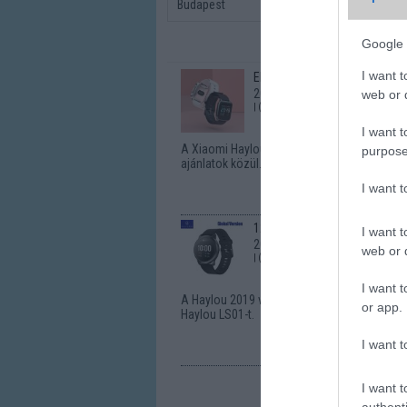
Budapest
Google 
I want t
Előrendelésben 8 ezer forint 
2019.12.31
web or d
| (x)
I want t
A Xiaomi Haylou LS01 a legújabb az ár-érté
purpose
ajánlatok közül. Ki ne akarna 8 ezerért szupe
I want 
12 ezer forint a Xiaomi új ok
I want t
2020.05.16
web or d
| (x)
I want t
A Haylou 2019 végén elindította útjára első in
or app.
Haylou LS01-t.
I want t
I want t