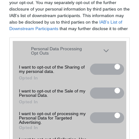
your opt-out. You may separately opt-out of the further
disclosure of your personal information by third parties on the
39 990
GSMZóna Lehel
IAB’s list of downstream participants. This information may
Ft
részlete
haszná
feket
Tovább a
Csarnok
also be disclosed by us to third parties on the
IAB’s List of
k
lt
e
bolthoz
(ne. 39
Budapest
Downstream Participants
that may further disclose it to other
990)
third parties.
50 000
Ft
Connecttel Köki
részlete
haszná
Tovább a
Please note that this website/app uses one or more Google
kék
Personal Data Processing
k
lt
bolthoz
Budapest
(ne. 50
services and may gather and store information including but
Opt Outs
000)
not limited to your visit or usage behaviour. You may click to
grant or deny consent to Google and its third-party tags to
I want to opt-out of the Sharing of
my personal data.
use your data for below specified purposes in below Google
Opted In
consent section.
Előrendelésben 8 ezer forint az új Xiaomi okosóra
2019.12.31
| (x)
I want to opt-out of the Sale of my
Personal Data.
Opted In
A Xiaomi Haylou LS01 a legújabb az ár-érték arányban kiemelkedő
ajánlatok közül. Ki ne akarna 8 ezerért szuper órát?
I want to opt-out of processing my
Personal Data for Targeted
Advertising.
Opted In
Olyan olcsó a Redmi Note 8T, hogy csak kettőt vehetsz
2020.01.07