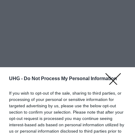
UHG -
Do Not Process My Personal Information
If you wish to opt-out of the sale, sharing to third parties, or
Egy oldalon
találat
processing of your personal or sensitive information for
targeted advertising by us, please use the below opt-out
Részlete
section to confirm your selection. Please note that after your
Bolt neve
Állapot
Szín
Bruttó ár
opt-out request is processed you may continue seeing
k
interest-based ads based on personal information utilized by
us or personal information disclosed to third parties prior to
További ajánlatok