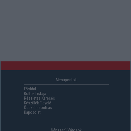
Menüpontok
Főoldal
Boltok Listája
Részletes Keresés
Készülék Figyelő
Összehasonlítás
Kapcsolat
Népszerű Városok