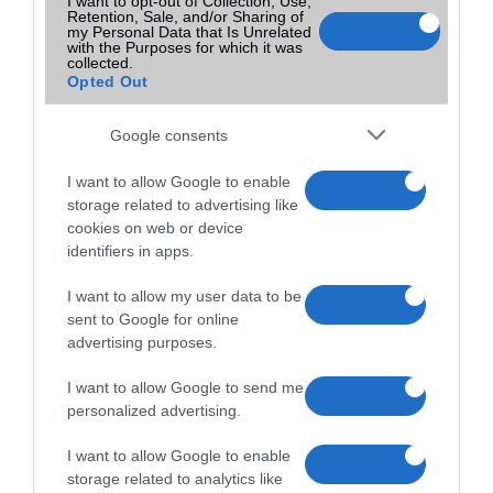
I want to opt-out of Collection, Use,
| (x)
Retention, Sale, and/or Sharing of
my Personal Data that Is Unrelated
with the Purposes for which it was
Akciós a kínai gyártó egyik nagy sikerű modellje, eszméletlen jó áron
collected.
szerezhető be a Redmi Note 8T.
Opted Out
Google consents
12 ezer forint a Xiaomi új okosórája
2020.05.16
I want to allow Google to enable
| (x)
storage related to advertising like
cookies on web or device
A Haylou 2019 végén elindította útjára első intelligens óráját, a Haylou
identifiers in apps.
LS01-t.
I want to allow my user data to be
sent to Google for online
Xiaomi mobilt vennél? Erre megérte várni!
advertising purposes.
2019.12.01
| (x)
I want to allow Google to send me
personalized advertising.
Valóban odatette magát a Gearbest, ami a Black Fridayt illeti.
I want to allow Google to enable
storage related to analytics like