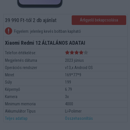
39 990 Ft-tól 2 db ajánlat
Árfigyelő bekapcsolása
Figyelem: jelenleg kevés boltban kapható
Xiaomi Redmi 12 ÁLTALÁNOS ADATAI
Telefon értékelése:
Megjelenés dátuma
2023 június
Operációs rendszer
v13,x Android OS
Méret
169*77*9
Súly
199
Képernyő
6.79
Kamera
3x
Minimum memoria
4000
Akkumulátor Típus
Li-Polimer
Teljes adatlap
Összehasonlítás