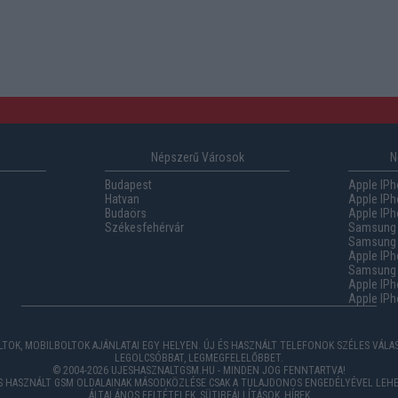
Népszerű Városok
N
Budapest
Apple IPh
Hatvan
Apple IPh
Budaörs
Apple IPh
Székesfehérvár
Samsung 
Samsung 
Apple IPh
Samsung G
Apple IPh
Apple IPh
TOK, MOBILBOLTOK AJÁNLATAI EGY HELYEN. ÚJ ÉS HASZNÁLT TELEFONOK SZÉLES VÁL
LEGOLCSÓBBAT, LEGMEGFELELŐBBET.
© 2004-2026 UJESHASZNALTGSM.HU - MINDEN JOG FENNTARTVA!
ÉS HASZNÁLT GSM OLDALAINAK MÁSODKÖZLÉSE CSAK A TULAJDONOS ENGEDÉLYÉVEL LEHE
ÁLTALÁNOS FELTÉTELEK
,
SÜTIBEÁLLÍTÁSOK
,
HÍREK