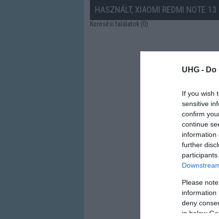
HASZNÁLT, XIAOMI REDMI NOTE 13
Keresési találatok (0)
UHG -
Do 
If you wish 
sensitive in
confirm you
continue se
information 
further disc
participants
Downstream 
Please note
information 
deny consent
in below Go