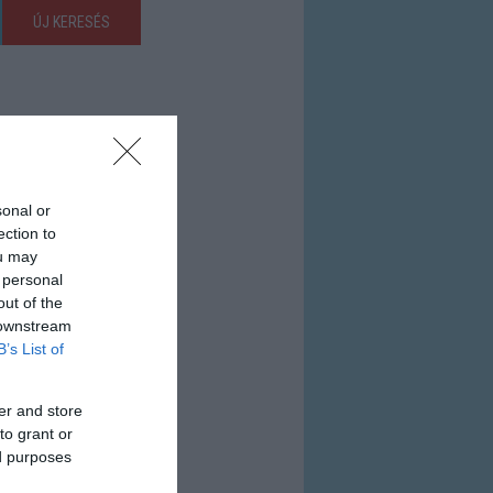
ÚJ KERESÉS
sonal or
ection to
ou may
 personal
out of the
 downstream
B’s List of
er and store
to grant or
ed purposes