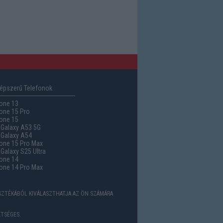
épszerű Telefonok
one 13
one 15 Pro
one 15
Galaxy A53 5G
Galaxy A54
one 15 Pro Max
alaxy S25 Ultra
one 14
one 14 Pro Max
ASZTÉKÁBÓL KIVÁLASZTHATJA AZ ÖN SZÁMÁRA
TSÉGES.