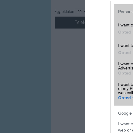
Egy oldalon
találat
Persona
Telefon neve
I want t
Opted 
I want t
Opted 
I want 
Advertis
Opted 
I want t
of my P
was col
Opted 
Google 
I want t
web or d