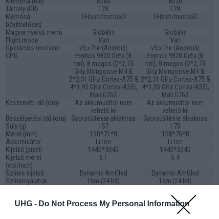
Memória (MB)
8000
8000
Tárhely (GB)
128
128
Memória
T-Flash/microSD
T-Flash/microSD
bővíthetőség
Magyar nyelvű menü
Globális
Globális
Flight mode
Van
Van
Operációs rendszer
v9,x Pie (Android)
v9,x Pie (Android)
CPU
Exynos 9820 Octa (8
Exynos 9820 Octa (8
nm), 8 magos (2*2,73
nm), 8 magos (2*2,73
GHz Mongoose M4 &
GHz Mongoose M4 &
2*2,31 GHz Cortex-A75 &
2*2,31 GHz Cortex-A75 &
4*1,95 GHz Cortex-A55),
4*1,95 GHz Cortex-A55),
Mali G762
Mali G762
Készenléti idő (óra)
Az akkumulátor nem
Az akkumulátor nem
vehetõ ki!
vehetõ ki!
Beszélgetési idő (óra)
Gyorstöltésre alkalmas
Gyorstöltésre alkalmas
Súly (g)
157
175
Méret (mm)
150*71*8
158*75*8
Akkumulátor
Li-Ion
Li-Ion
Kijelző (pixel)
1440*3040
1440*3040
Kijelző méret
6.1
6.4
(col/inch)
Színes kijelző
Dynamic AmOled
Dynamic AmOled
Színárnyalatok
16m (24 bit)
16m (24 bit)
száma (db)
GPRS
Van
Van
UHG -
Do Not Process My Personal Information
EDGE
Van
Van
Generáció
4G
4G