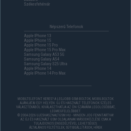
Székesfehérvár
Népszerű Telefonok
Apple IPhone 13
Apple IPhone 15
Apple IPhone 15 Pro
Apple IPhone 15 Pro Max
Samsung Galaxy A53 5G
Samsung Galaxy A54
Samsung Galaxy S25 Ultra
Apple IPhone 14
Apple IPhone 14 Pro Max
MOBILTELEFONT KERES? A LEGJOBB GSM-BOLTOK, MOBILBOLTOK
AJÁNLATAI EGY HELYEN. ÚJ ÉS HASZNÁLT TELEFONOK SZÉLES
VÁLASZTÉKÁBÓL KIVÁLASZTHATJA AZ ÖN SZÁMÁRA LEGOLCSÓBBAT,
LEGMEGFELELŐBBET.
© 2004-2026 UJESHASZNALTGSM.HU - MINDEN JOG FENNTARTVA!
AZ ÚJ ÉS HASZNÁLT GSM OLDALAINAK MÁSODKÖZLÉSE CSAK A
TULAJDONOS ENGEDÉLYÉVEL LEHETSÉGES.
ÁLTALÁNOS FELTÉTELEK
,
SÜTIBEÁLLÍTÁSOK
,
HÍREK