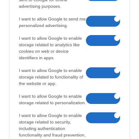
Használtan már 80 000
Ft-tól
advertising purposes.
További hirdetések
I want to allow Google to send me
Leggyakoribb összehasonlítások:
personalized advertising.
Samsung Galaxy A50 <-> Samsung Galaxy A70
I want to allow Google to enable
Samsung Galaxy S10 <-> Samsung Galaxy S10+
storage related to analytics like
Samsung Galaxy S24 <-> Samsung Galaxy S25
cookies on web or device
identifiers in apps.
Huawei P30 lite <-> Huawei P30
Samsung Galaxy A54 <-> Samsung Galaxy A34
I want to allow Google to enable
storage related to functionality of
Samsung Galaxy S10e <-> Xiaomi Mi 9 SE
the website or app.
Samsung Galaxy S20 FE 5G <-> Samsung Galaxy S10
I want to allow Google to enable
Samsung Galaxy A40 <-> Samsung Galaxy A50
storage related to personalization.
Huawei P30 lite <-> Huawei P40 Lite
I want to allow Google to enable
Huawei P30 lite <-> Huawei Mate 20 lite
storage related to security,
including authentication
functionality and fraud prevention,