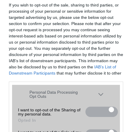
WAP
5HTML
5HTML
If you wish to opt-out of the sale, sharing to third parties, or
EMS
push eMail
push eMail
MMS
Nincs
Nincs
processing of your personal or sensitive information for
Infraport
Nincs
Nincs
targeted advertising by us, please use the below opt-out
Bluetooth
v5,x
v5,x
section to confirm your selection. Please note that after your
B/T extra
A2DP
A2DP
Wi-Fi (alap)
v6 (ax)
v6 (ax)
opt-out request is processed you may continue seeing
Wi-Fi Direct
Van
Van
interest-based ads based on personal information utilized by
Wi-Fi extra
Nincs
Nincs
us or personal information disclosed to third parties prior to
Hotspot
Van
Van
Blackberry
Nincs
Nincs
your opt-out. You may separately opt-out of the further
Vibra jelzés
alap szolgáltatás
alap szolgáltatás
disclosure of your personal information by third parties on the
Kihangosítás
Van
Van
IAB’s list of downstream participants. This information may
Hanghívás
Bixby natural language
Bixby natural language
commands and dictation
commands and dictation
also be disclosed by us to third parties on the
IAB’s List of
Hangjegyzet
Bixby natural language
Bixby natural language
Downstream Participants
that may further disclose it to other
commands and dictation
commands and dictation
third parties.
Csengőhang letöltés
32-bit/384kHz audio
32-bit/384kHz audio
Dallamszerk.
ANT+ support
ANT+ support
Please note that this website/app uses one or more Google
Polifónia
MIDI
MIDI
Personal Data Processing
MP3
Aktív zajelnyomás külön
Aktív zajelnyomás külön
services and may gather and store information including but
Opt Outs
mikrofonnal!
mikrofonnal!
not limited to your visit or usage behaviour. You may click to
Rádió
sztereó
sztereó
grant or deny consent to Google and its third-party tags to
Kamera
3x
3x
I want to opt-out of the Sharing of
Kamera felbontása
16 Mpixel
16 Mpixel
my personal data.
use your data for below specified purposes in below Google
Videó
4K UHD lejátszó
4K UHD lejátszó
Opted In
consent section.
GPS
aGPS (USA), Glonass
aGPS (USA), Glonass
(Orosz), BDS (Kína),
(Orosz), BDS (Kína),