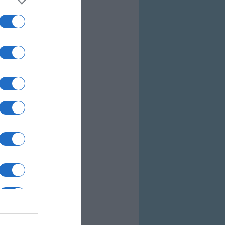
tatás
és kezelõ
n mikrofonnal!
l
tszó
 BDS (Kína), Galileo
o USB)
ensor
en
s
tatás
tatás
len szótár
 Excel, PowerPoint,
i terület igényéhez
 változat!