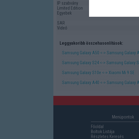
IP szabvány
Limited Edition
Egyebek
SAR
Videó
Leggyakoribb összehasonlítások:
Samsung Galaxy A50 <-> Samsung Galaxy 
Samsung Galaxy S24 <-> Samsung Galaxy 
Samsung Galaxy S10e <-> Xiaomi Mi 9 SE
Samsung Galaxy A40 <-> Samsung Galaxy 
Menüpontok
Főoldal
Boltok Listája
Részletes Keresés