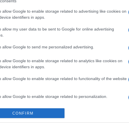
consents
Bixby natural language commands and dictation
alap szolgál
32-bit/384kHz audio
univerzális letölt
o allow Google to enable storage related to advertising like cookies on
ANT+ support
Nincs
MIDI
MIDI
evice identifiers in apps.
Aktív zajelnyomás külön mikrofonnal!
Aktív zajelnyomás külö
sztereó
Nincs
o allow my user data to be sent to Google for online advertising
2x
3x
s.
16 Mpixel
48 Mpixe
4K UHD lejátszó
4K UHD lejá
aGPS (USA), Glonass (Orosz), BDS (Kína), Galileo
aGPS (USA), Glonass (Orosz),
to allow Google to send me personalized advertising.
(EU)
(EU)
Nincs
Nincs
Nincs
Nincs
o allow Google to enable storage related to analytics like cookies on
Van
Van
evice identifiers in apps.
1,x Type-c
OtG (On-the-G
Fingerprint sensor
Fingerprint s
Van
Van
o allow Google to enable storage related to functionality of the website
touchscreen
touchscre
ecompass
ecompas
alap szolgáltatás
alap szolgál
alap szolgáltatás
alap szolgál
o allow Google to enable storage related to personalization.
alkalmazás független szótár
alkalmazás függet
V = Document viewer (Word, Excel, PowerPoint,
DV = Document viewer (Word,
PDF)
PDF)
o allow Google to enable storage related to security, including
CONFIRM
nanoSIM
nanoSIM
cation functionality and fraud prevention, and other user protection.
2
2
Nincs
SE - egy adott kereskedelm
igazított speciális