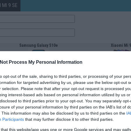
 MI 9 SE
Samsung Galaxy S10e
Xiaomi Mi 9
Not Process My Personal Information
to opt-out of the sale, sharing to third parties, or processing of your per
formation for targeted advertising by us, please use the below opt-out s
Samsung Galaxy S10e, Samsung Galaxy S10 E
Xiaomi Mi 9
2019 február
2019 febru
r selection. Please note that after your opt-out request is processed y
LTE, HSPA, Ev-Do, CDMA, GSM 4 sáv
LTE, HSPA, Ev-Do, CD
eing interest-based ads based on personal information utilized by us or
dinamikus
dinamiku
disclosed to third parties prior to your opt-out. You may separately opt-
6000
6000
128
64
losure of your personal information by third parties on the IAB’s list of
T-Flash/microSD
Nincs
. This information may also be disclosed by us to third parties on the
IA
Globális
Globális
Participants
that may further disclose it to other third parties.
Van
Van
v9,x Pie (Android)
v9,x Pie (And
Exynos 9820 Octa (8 nm), 8 magos (2*2,73 GHz
Qualcomm SDM712 Snapdrag
 that this website/app uses one or more Google services and may gath