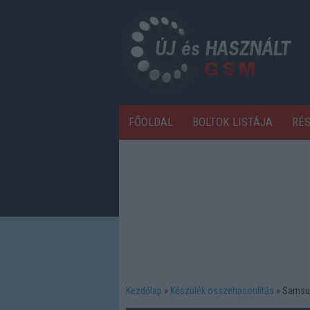
FŐOLDAL
BOLTOK LISTÁJA
RÉ
Kezdőlap
Készülék összehasonlítás
Samsun