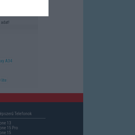
 DCI-P3
 adat!
axy A34
lite
épszerű Telefonok
one 13
one 15 Pro
one 15