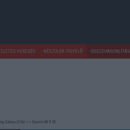
SZLETES KERESÉS
KÉSZÜLÉK FIGYELŐ
ÖSSZEHASONLÍTÁS
g Galaxy S10e <-> Xiaomi Mi 9 SE