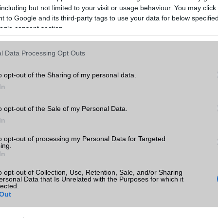
ongoose M4 & 2*2,31 GHz Cortex-A75 & 4*1,95
magos 2,3 GHz, A
including but not limited to your visit or usage behaviour. You may click 
GHz Cortex-A55), Mali G762
 to Google and its third-party tags to use your data for below specifi
Az akkumulátor nem vehetõ ki!
Az akkumulátor nem
ogle consent section.
Gyorstöltésre alkalmas
Gyorstöltésre a
150
155
143*70*8
148*71*
Li-Ion
Li-Polime
l Data Processing Opt Outs
1080*2280
1080*234
5.8
5.97
o opt-out of the Sharing of my personal data.
Dynamic AmOled
Super AmO
16m (24 bit)
16m (24 bi
In
Van
Van
Van
Van
4G
4G
o opt-out of the Sale of my Personal Data.
5HTML
5HTML
In
push eMail
push eMai
Nincs
Nincs
Nincs
Van
to opt-out of processing my Personal Data for Targeted
v5,x
v5,x
ing.
A2DP
A2DP
In
v6 (ax)
v5 (ac)
Van
Van
o opt-out of Collection, Use, Retention, Sale, and/or Sharing
Nincs
DLNA
ersonal Data that Is Unrelated with the Purposes for which it
Van
Van
lected.
Nincs
Nincs
Out
alap szolgáltatás
alap szolgál
Van
Van
Bixby natural language commands and dictation
Nincs